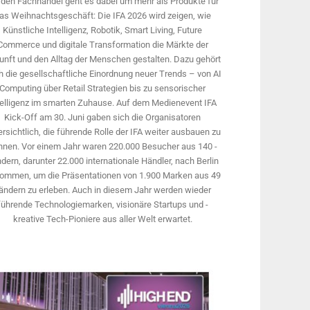
 den Fachhandel geht es dabei um mehr als Produkte für
as Weihnachtsgeschäft: Die IFA 2026 wird ­zeigen, wie
Künstliche Intelligenz, Robotik, Smart Living, Future
Commerce und digitale Trans­formation die Märkte der
unft und den Alltag der Menschen gestalten. Dazu gehört
 die gesellschaftliche Einordnung neuer Trends – von AI
Computing über Retail Strategien bis zu sensorischer
telligenz im smarten Zuhause. Auf dem Medien­event IFA
Kick-Off am 30. Juni gaben sich die Organisatoren
rsichtlich, die führende Rolle der IFA weiter ausbauen zu
nnen. Vor einem Jahr ­waren 220.000 Besucher aus 140 ­
dern, ­darunter 22.000 internationale Händler, nach Berlin
ommen, um die Präsen­tationen von 1.900 Marken aus 49
ändern zu erleben. Auch in diesem Jahr werden wieder
führende Technologiemarken, visionäre Startups und ­
kreative Tech-Pioniere aus aller Welt erwartet.