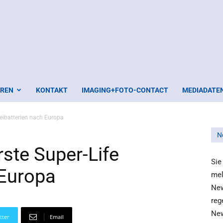
EREN
KONTAKT
IMAGING+FOTO-CONTACT
MEDIADATE
leibatterien nach Europa
N
rste Super-Life
Sie
 Europa
mel
New
reg
New
tter
Email