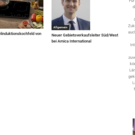
Für
d
Zuk
Allgemein
auch
linduktionskochfeld von
Neuer Gebietsverkaufsleiter Süd/West
bei Amica International
In
zuve
kö
Län
gek
L