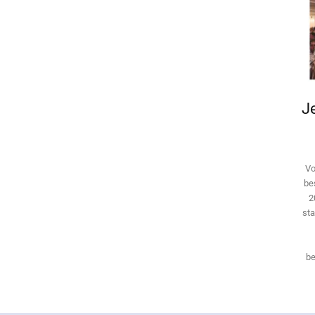
Je
Vo
be
2
sta
be