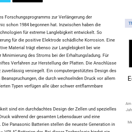
nes Forschungsprogramms zur Verlängerung der
T
nic schon 1984 begonnen hat. Inzwischen haben die
echnologien für extreme Langlebigkeit entwickelt. So
erung für die positive Elektrode schädliche Korrosion. Eine
ive Material trägt ebenso zur Langlebigkeit bei wie
zur Minimierung des Stroms bei der Erhaltungsladung. Für
ftes Verfahren zur Herstellung der Platten. Die Anschlüsse
 zuverlässig versiegelt. Ein computergestütztes Design des
E
n Beanspruchungen, die durch wechselnden Druck vor allem
ferten Typen verfügen alle über schwer entflammbare
Am 
keit sind ein durchdachtes Design der Zellen und spezielles
Jah
n Druck während der gesamten Lebensdauer und eine
Me
. Die Panasonic Batterien stellen die neueste Generation in