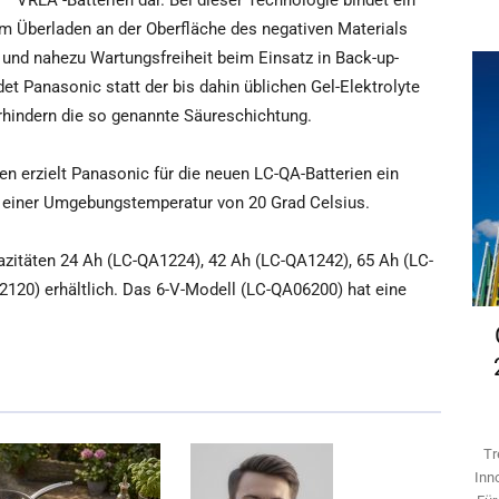
– VRLA“-Batterien dar. Bei dieser Technologie bindet ein
eim Überladen an der Oberfläche des negativen Materials
t und nahezu Wartungsfreiheit beim Einsatz in Back-up-
et Panasonic statt der bis dahin üblichen Gel-Elektrolyte
rhindern die so genannte Säureschichtung.
 erzielt Panasonic für die neuen LC-QA-Batterien ein
i einer Umgebungstemperatur von 20 Grad Celsius.
pazitäten 24 Ah (LC-QA1224), 42 Ah (LC-QA1242), 65 Ah (LC-
120) erhältlich. Das 6-V-Modell (LC-QA06200) hat eine
Tr
Inn