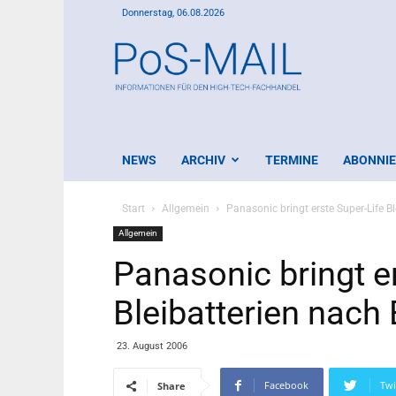
Donnerstag, 06.08.2026
PoS-
Mail
NEWS
ARCHIV
TERMINE
ABONNI
Start
Allgemein
Panasonic bringt erste Super-Life B
Allgemein
Panasonic bringt e
Bleibatterien nach
23. August 2006
Facebook
Twi
Share