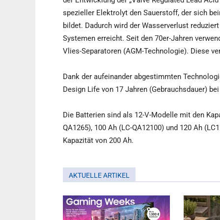
der Entwicklung der „Valve Regulated Lead Acid 
spezieller Elektrolyt den Sauerstoff, der sich b
bildet. Dadurch wird der Wasserverlust reduzier
Systemen erreicht. Seit den 70er-Jahren verwend
Vlies-Separatoren (AGM-Technologie). Diese ve
Dank der aufeinander abgestimmten Technologien
Design Life von 17 Jahren (Gebrauchsdauer) be
Die Batterien sind als 12-V-Modelle mit den Ka
QA1265), 100 Ah (LC-QA12100) und 120 Ah (LC12
Kapazität von 200 Ah.
AKTUELLE ARTIKEL