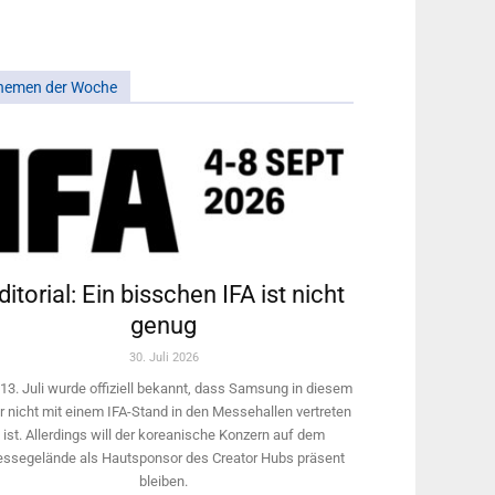
hemen der Woche
ditorial: Ein bisschen IFA ist nicht
genug
30. Juli 2026
13. Juli wurde offiziell bekannt, dass Samsung in diesem
r nicht mit einem IFA-Stand in den Messehallen vertreten
ist. Allerdings will ­der koreanische Konzern auf dem
ssegelände als Hautsponsor des Creator Hubs präsent
bleiben.