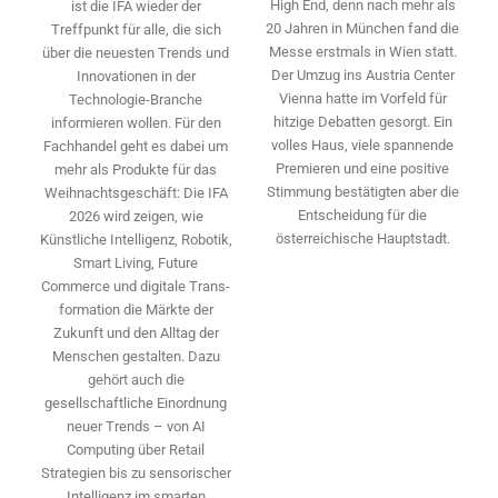
High End, denn nach mehr als
ist die IFA wieder der
20 Jahren in München fand die
Treffpunkt für alle, die sich
Messe erstmals in Wien statt.
über die neuesten Trends und
Der Umzug ins Austria Center
Innovationen in der
Vienna hatte im Vorfeld für
Technologie-­Branche
hitzige Debatten gesorgt. Ein
informieren wollen. Für den
volles Haus, viele spannende
Fachhandel geht es dabei um
Premieren und eine positive
mehr als Produkte für das
Stimmung bestätigten aber die
Weihnachtsgeschäft: Die IFA
Entscheidung für die
2026 wird ­zeigen, wie
österreichische Hauptstadt.
Künstliche Intelligenz, Robotik,
Smart Living, Future
Commerce und digitale Trans­
formation die Märkte der
Zukunft und den Alltag der
Menschen gestalten. Dazu
gehört auch die
gesellschaftliche Einordnung
neuer Trends – von AI
Computing über Retail
Strategien bis zu sensorischer
Intelligenz im smarten