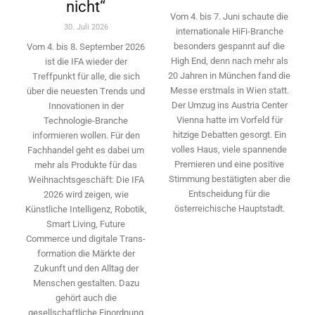
nicht“
Vom 4. bis 7. Juni schaute die
30. Juli 2026
internationale HiFi-Branche
besonders gespannt auf die
Vom 4. bis 8. September 2026
High End, denn nach mehr als
ist die IFA wieder der
20 Jahren in München fand die
Treffpunkt für alle, die sich
Messe erstmals in Wien statt.
über die neuesten Trends und
Der Umzug ins Austria Center
Innovationen in der
Vienna hatte im Vorfeld für
Technologie-­Branche
hitzige Debatten gesorgt. Ein
informieren wollen. Für den
volles Haus, viele spannende
Fachhandel geht es dabei um
Premieren und eine positive
mehr als Produkte für das
Stimmung bestätigten aber die
Weihnachtsgeschäft: Die IFA
Entscheidung für die
2026 wird ­zeigen, wie
österreichische Hauptstadt.
Künstliche Intelligenz, Robotik,
Smart Living, Future
Commerce und digitale Trans­
formation die Märkte der
Zukunft und den Alltag der
Menschen gestalten. Dazu
gehört auch die
gesellschaftliche Einordnung