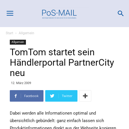
Start
Allgemein
Allgemein
TomTom startet sein
Händlerportal PartnerCity
neu
12. März 2009
Facebook
Twitter
Dabei werden alle Informationen optimal und
übersichtlich gebündelt: ganz einfach lassen sich
Produktinformationen direkt aus der Webseite kopieren