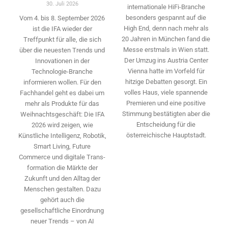
30. Juli 2026
internationale HiFi-Branche
besonders gespannt auf die
Vom 4. bis 8. September 2026
High End, denn nach mehr als
ist die IFA wieder der
20 Jahren in München fand die
Treffpunkt für alle, die sich
Messe erstmals in Wien statt.
über die neuesten Trends und
Der Umzug ins Austria Center
Innovationen in der
Vienna hatte im Vorfeld für
Technologie-­Branche
hitzige Debatten gesorgt. Ein
informieren wollen. Für den
volles Haus, viele spannende
Fachhandel geht es dabei um
Premieren und eine positive
mehr als Produkte für das
Stimmung bestätigten aber die
Weihnachtsgeschäft: Die IFA
Entscheidung für die
2026 wird ­zeigen, wie
österreichische Hauptstadt.
Künstliche Intelligenz, Robotik,
Smart Living, Future
Commerce und digitale Trans­
formation die Märkte der
Zukunft und den Alltag der
Menschen gestalten. Dazu
gehört auch die
gesellschaftliche Einordnung
neuer Trends – von AI