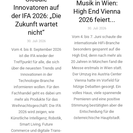
Musik in Wien:
Innovatoren auf
High End Vienna
der IFA 2026: „Die
2026 feiert...
Zukunft wartet
30. Juli 2026
nicht“
Vom 4. bis 7. Juni schaute die
30. Juli 2026
internationale HiFi-Branche
besonders gespannt auf die
Vom 4. bis 8. September 2026
High End, denn nach mehr als
ist die IFA wieder der
20 Jahren in München fand die
Treffpunkt für alle, die sich
Messe erstmals in Wien statt.
über die neuesten Trends und
Der Umzug ins Austria Center
Innovationen in der
Vienna hatte im Vorfeld für
Technologie-­Branche
hitzige Debatten gesorgt. Ein
informieren wollen. Für den
volles Haus, viele spannende
Fachhandel geht es dabei um
Premieren und eine positive
mehr als Produkte für das
Stimmung bestätigten aber die
Weihnachtsgeschäft: Die IFA
Entscheidung für die
2026 wird ­zeigen, wie
österreichische Hauptstadt.
Künstliche Intelligenz, Robotik,
Smart Living, Future
Commerce und digitale Trans­