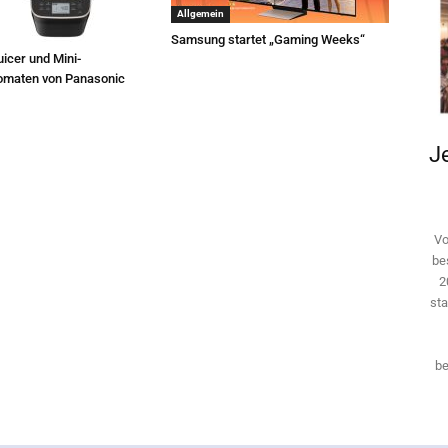
Allgemein
Samsung startet „Gaming Weeks“
icer und Mini-
omaten von Panasonic
Je
Vo
be
2
sta
be