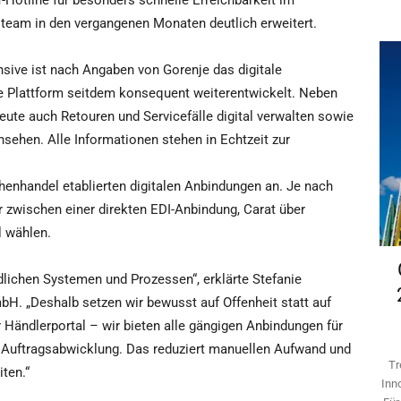
T-Hotline für besonders schnelle Erreichbarkeit im
steam in den vergangenen Monaten deutlich erweitert.
ensive ist nach Angaben von Gorenje das digitale
die Plattform seitdem konsequent weiterentwickelt. Neben
ute auch Retouren und Servicefälle digital verwalten sowie
nsehen. Alle Informationen stehen in Echtzeit zur
henhandel etablierten digitalen Anbindungen an. Je nach
r zwischen einer direkten EDI-Anbindung, Carat über
l wählen.
dlichen Systemen und Prozessen“, erklärte Stefanie
H. „Deshalb setzen wir bewusst auf Offenheit statt auf
r Händlerportal – wir bieten alle gängigen Anbindungen für
e Auftragsabwicklung. Das reduziert manuellen Aufwand und
Tr
ten.“
Inn