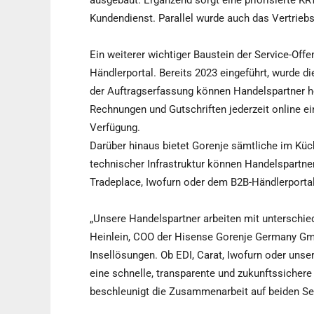
ausgebaut. Ergänzend sorgt eine priorisierte KR
Kundendienst. Parallel wurde auch das Vertrieb
Ein weiterer wichtiger Baustein der Service-Off
Händlerportal. Bereits 2023 eingeführt, wurde 
der Auftragserfassung können Handelspartner he
Rechnungen und Gutschriften jederzeit online ei
Verfügung.
Darüber hinaus bietet Gorenje sämtliche im Küc
technischer Infrastruktur können Handelspartne
Tradeplace, Iwofurn oder dem B2B-Händlerporta
„Unsere Handelspartner arbeiten mit unterschie
Heinlein, COO der Hisense Gorenje Germany Gmb
Insellösungen. Ob EDI, Carat, Iwofurn oder unse
eine schnelle, transparente und zukunftssicher
beschleunigt die Zusammenarbeit auf beiden Sei