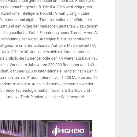
 den Fachhandel geht es dabei um mehr als Produkte für
as Weihnachtsgeschäft: Die IFA 2026 wird ­zeigen, wie
Künstliche Intelligenz, Robotik, Smart Living, Future
Commerce und digitale Trans­formation die Märkte der
unft und den Alltag der Menschen gestalten. Dazu gehört
 die gesellschaftliche Einordnung neuer Trends – von AI
Computing über Retail Strategien bis zu sensorischer
telligenz im smarten Zuhause. Auf dem Medien­event IFA
Kick-Off am 30. Juni gaben sich die Organisatoren
rsichtlich, die führende Rolle der IFA weiter ausbauen zu
nnen. Vor einem Jahr ­waren 220.000 Besucher aus 140 ­
dern, ­darunter 22.000 internationale Händler, nach Berlin
ommen, um die Präsen­tationen von 1.900 Marken aus 49
ändern zu erleben. Auch in diesem Jahr werden wieder
führende Technologiemarken, visionäre Startups und ­
kreative Tech-Pioniere aus aller Welt erwartet.