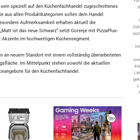
Für
 sein speziell auf den Küchenfachhandel zugeschnittenes
d
te aus allen Produktkategorien sollen dem Handel
esondere Aufmerksamkeit erhalten aktuell die
Zuk
Matt ist das neue Schwarz“ setzt Gorenje mit PizzaPlus-
auch
lt Akzente im hochwertigen Küchensegment.
In
n an neuem Standort mit einem vollständig überarbeiteten
zuve
sfläche. Im Mittelpunkt stehen sowohl die aktuellen
kö
iceangebote für den Küchenfachhandel.
Län
gek
L