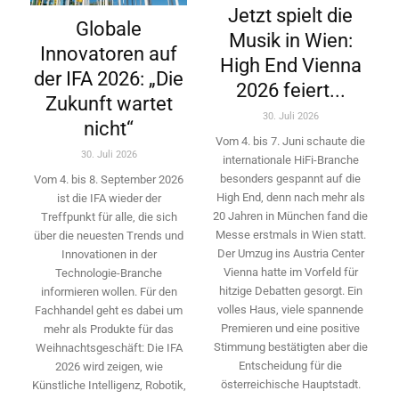
Jetzt spielt die
Globale
Musik in Wien:
Innovatoren auf
High End Vienna
der IFA 2026: „Die
2026 feiert...
Zukunft wartet
30. Juli 2026
nicht“
Vom 4. bis 7. Juni schaute die
30. Juli 2026
internationale HiFi-Branche
besonders gespannt auf die
Vom 4. bis 8. September 2026
High End, denn nach mehr als
ist die IFA wieder der
20 Jahren in München fand die
Treffpunkt für alle, die sich
Messe erstmals in Wien statt.
über die neuesten Trends und
Der Umzug ins Austria Center
Innovationen in der
Vienna hatte im Vorfeld für
Technologie-­Branche
hitzige Debatten gesorgt. Ein
informieren wollen. Für den
volles Haus, viele spannende
Fachhandel geht es dabei um
Premieren und eine positive
mehr als Produkte für das
Stimmung bestätigten aber die
Weihnachtsgeschäft: Die IFA
Entscheidung für die
2026 wird ­zeigen, wie
österreichische Hauptstadt.
Künstliche Intelligenz, Robotik,