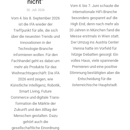
nicht“
Vom 4. bis 7. Juni schaute die
30. Juli 2026
internationale HiFi-Branche
besonders gespannt auf die
Vom 4. bis 8. September 2026
High End, denn nach mehr als
ist die IFA wieder der
20 Jahren in München fand die
Treffpunkt für alle, die sich
Messe erstmals in Wien statt.
über die neuesten Trends und
Der Umzug ins Austria Center
Innovationen in der
Vienna hatte im Vorfeld für
Technologie-­Branche
hitzige Debatten gesorgt. Ein
informieren wollen. Für den
volles Haus, viele spannende
Fachhandel geht es dabei um
Premieren und eine positive
mehr als Produkte für das
Stimmung bestätigten aber die
Weihnachtsgeschäft: Die IFA
Entscheidung für die
2026 wird ­zeigen, wie
österreichische Hauptstadt.
Künstliche Intelligenz, Robotik,
Smart Living, Future
Commerce und digitale Trans­
formation die Märkte der
Zukunft und den Alltag der
Menschen gestalten. Dazu
gehört auch die
gesellschaftliche Einordnung