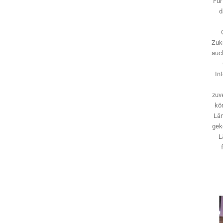
Für
d
Zuk
auch
In
zuve
kö
Län
gek
L