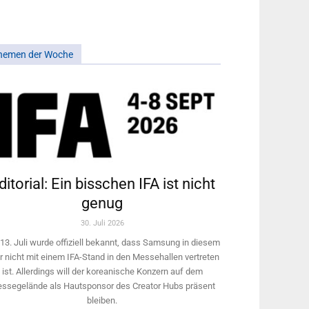
hemen der Woche
ditorial: Ein bisschen IFA ist nicht
genug
30. Juli 2026
13. Juli wurde offiziell bekannt, dass Samsung in diesem
r nicht mit einem IFA-Stand in den Messehallen vertreten
ist. Allerdings will ­der koreanische Konzern auf dem
ssegelände als Hautsponsor des Creator Hubs präsent
bleiben.