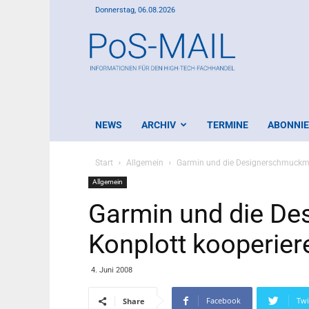
Donnerstag, 06.08.2026
PoS-
Mail
NEWS
ARCHIV
TERMINE
ABONNI
Start
Allgemein
Garmin und die Designerschmuckma
Allgemein
Garmin und die D
Konplott kooperier
4. Juni 2008
Facebook
Twi
Share