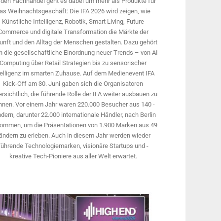
 den Fachhandel geht es dabei um mehr als Produkte für
as Weihnachtsgeschäft: Die IFA 2026 wird ­zeigen, wie
Künstliche Intelligenz, Robotik, Smart Living, Future
Commerce und digitale Trans­formation die Märkte der
unft und den Alltag der Menschen gestalten. Dazu gehört
 die gesellschaftliche Einordnung neuer Trends – von AI
Computing über Retail Strategien bis zu sensorischer
telligenz im smarten Zuhause. Auf dem Medien­event IFA
Kick-Off am 30. Juni gaben sich die Organisatoren
rsichtlich, die führende Rolle der IFA weiter ausbauen zu
nnen. Vor einem Jahr ­waren 220.000 Besucher aus 140 ­
dern, ­darunter 22.000 internationale Händler, nach Berlin
ommen, um die Präsen­tationen von 1.900 Marken aus 49
ändern zu erleben. Auch in diesem Jahr werden wieder
führende Technologiemarken, visionäre Startups und ­
kreative Tech-Pioniere aus aller Welt erwartet.