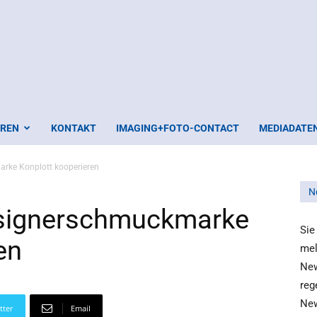
EREN
KONTAKT
IMAGING+FOTO-CONTACT
MEDIADATE
rke Konplott kooperieren
N
esignerschmuckmarke
Sie
en
mel
New
reg
New
tter
Email