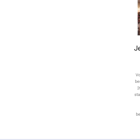
Je
Vo
be
2
sta
be