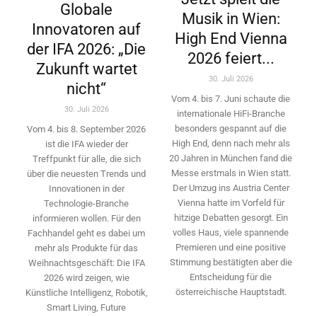
Globale
Musik in Wien:
Innovatoren auf
High End Vienna
der IFA 2026: „Die
2026 feiert...
Zukunft wartet
30. Juli 2026
nicht“
Vom 4. bis 7. Juni schaute die
30. Juli 2026
internationale HiFi-Branche
besonders gespannt auf die
Vom 4. bis 8. September 2026
High End, denn nach mehr als
ist die IFA wieder der
20 Jahren in München fand die
Treffpunkt für alle, die sich
Messe erstmals in Wien statt.
über die neuesten Trends und
Der Umzug ins Austria Center
Innovationen in der
Vienna hatte im Vorfeld für
Technologie-­Branche
hitzige Debatten gesorgt. Ein
informieren wollen. Für den
volles Haus, viele spannende
Fachhandel geht es dabei um
Premieren und eine positive
mehr als Produkte für das
Stimmung bestätigten aber die
Weihnachtsgeschäft: Die IFA
Entscheidung für die
2026 wird ­zeigen, wie
österreichische Hauptstadt.
Künstliche Intelligenz, Robotik,
Smart Living, Future