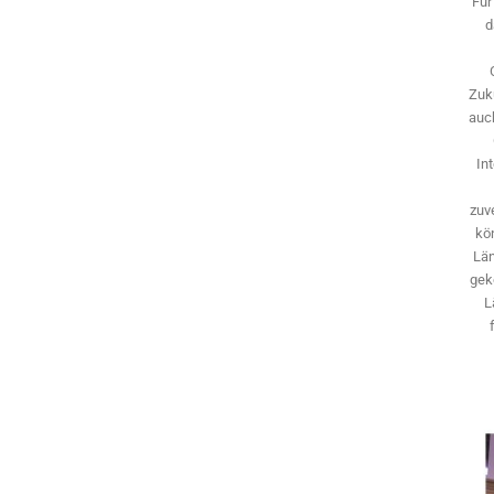
Für
d
Zuk
auch
In
zuve
kö
Län
gek
L