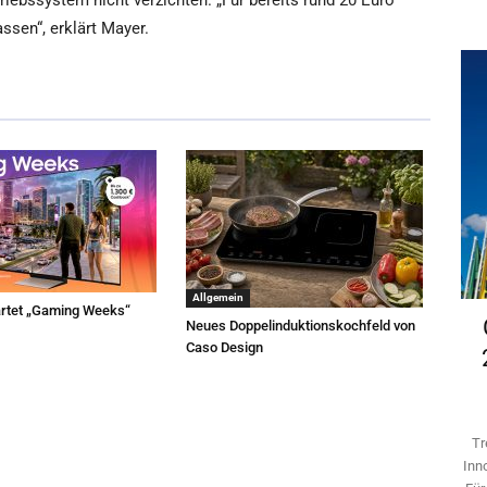
iebssystem nicht verzichten. „Für bereits rund 20 Euro
ssen“, erklärt Mayer.
Allgemein
rtet „Gaming Weeks“
Neues Doppelinduktionskochfeld von
Caso Design
Tr
Inn