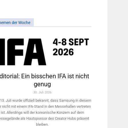
hemen der Woche
ditorial: Ein bisschen IFA ist nicht
genug
30. Juli 2026
13. Juli wurde offiziell bekannt, dass Samsung in diesem
r nicht mit einem IFA-Stand in den Messehallen vertreten
ist. Allerdings will ­der koreanische Konzern auf dem
ssegelände als Hautsponsor des Creator Hubs präsent
bleiben.