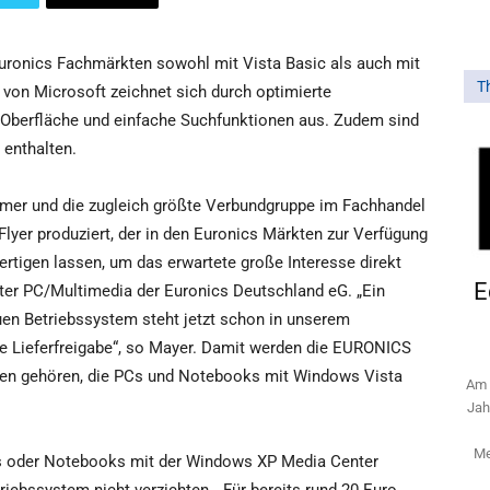
ronics Fachmärkten sowohl mit Vista Basic als auch mit
T
 von Microsoft zeichnet sich durch optimierte
e Oberfläche und einfache Suchfunktionen aus. Zudem sind
enthalten.
hmer und die zugleich größte Verbundgruppe im Fachhandel
lyer produziert, der in den Euronics Märkten zur Verfügung
nfertigen lassen, um das erwartete große Interesse direkt
E
eiter PC/Multimedia der Euronics Deutschland eG. „Ein
en Betriebssystem steht jetzt schon in unserem
 die Lieferfreigabe“, so Mayer. Damit werden die EURONICS
ten gehören, die PCs und Notebooks mit Windows Vista
Am 
Jah
Me
s oder Notebooks mit der Windows XP Media Center