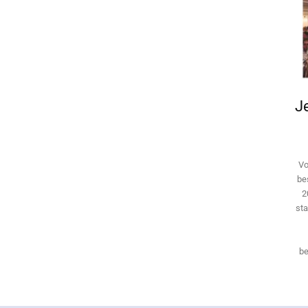
Je
Vo
be
2
sta
be