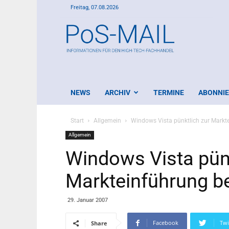
Freitag, 07.08.2026
PoS-
Mail
NEWS
ARCHIV
TERMINE
ABONNI
Start
Allgemein
Windows Vista pünktlich zur Markte
Allgemein
Windows Vista pünk
Markteinführung be
29. Januar 2007
Facebook
Twi
Share