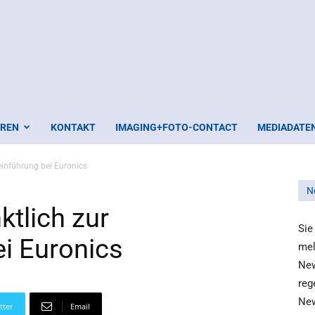
EREN
KONTAKT
IMAGING+FOTO-CONTACT
MEDIADATE
inführung bei Euronics
N
tlich zur
Sie
i Euronics
mel
New
reg
New
tter
Email