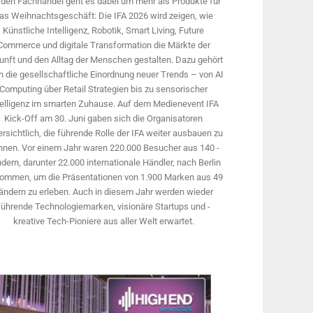
 den Fachhandel geht es dabei um mehr als Produkte für
as Weihnachtsgeschäft: Die IFA 2026 wird ­zeigen, wie
Künstliche Intelligenz, Robotik, Smart Living, Future
Commerce und digitale Trans­formation die Märkte der
unft und den Alltag der Menschen gestalten. Dazu gehört
 die gesellschaftliche Einordnung neuer Trends – von AI
Computing über Retail Strategien bis zu sensorischer
telligenz im smarten Zuhause. Auf dem Medien­event IFA
Kick-Off am 30. Juni gaben sich die Organisatoren
rsichtlich, die führende Rolle der IFA weiter ausbauen zu
nnen. Vor einem Jahr ­waren 220.000 Besucher aus 140 ­
dern, ­darunter 22.000 internationale Händler, nach Berlin
ommen, um die Präsen­tationen von 1.900 Marken aus 49
ändern zu erleben. Auch in diesem Jahr werden wieder
führende Technologiemarken, visionäre Startups und ­
kreative Tech-Pioniere aus aller Welt erwartet.