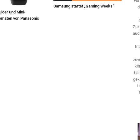
Für
Samsung startet „Gaming Weeks“
d
icer und Mini-
omaten von Panasonic
Zuk
auch
In
zuve
kö
Län
gek
L