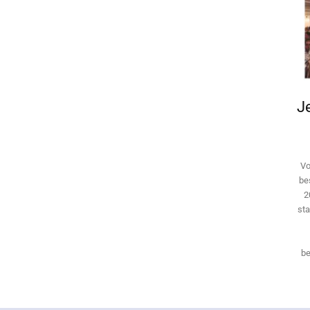
Je
Vo
be
2
sta
be