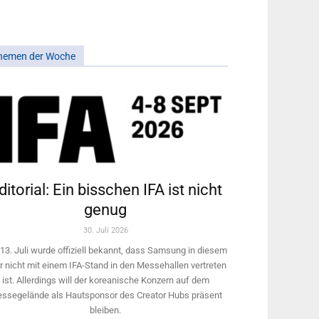
hemen der Woche
ditorial: Ein bisschen IFA ist nicht
genug
30. Juli 2026
13. Juli wurde offiziell bekannt, dass Samsung in diesem
r nicht mit einem IFA-Stand in den Messehallen vertreten
ist. Allerdings will ­der koreanische Konzern auf dem
ssegelände als Hautsponsor des Creator Hubs präsent
bleiben.