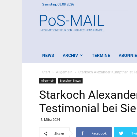
Samstag, 08.08.2026
PoS-
Mail
NEWS
ARCHIV
TERMINE
ABONNI
Start
Allgemein
Starkoch Alexander Kumptner ist T
Allgemein
Branchen News
Starkoch Alexande
Testimonial bei S
5. März 2024
Facebook
Twi
Share