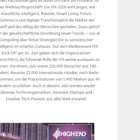
 den Fachhandel geht es dabei um mehr als Produkte für
as Weihnachtsgeschäft: Die IFA 2026 wird ­zeigen, wie
Künstliche Intelligenz, Robotik, Smart Living, Future
Commerce und digitale Trans­formation die Märkte der
unft und den Alltag der Menschen gestalten. Dazu gehört
 die gesellschaftliche Einordnung neuer Trends – von AI
Computing über Retail Strategien bis zu sensorischer
telligenz im smarten Zuhause. Auf dem Medien­event IFA
Kick-Off am 30. Juni gaben sich die Organisatoren
rsichtlich, die führende Rolle der IFA weiter ausbauen zu
nnen. Vor einem Jahr ­waren 220.000 Besucher aus 140 ­
dern, ­darunter 22.000 internationale Händler, nach Berlin
ommen, um die Präsen­tationen von 1.900 Marken aus 49
ändern zu erleben. Auch in diesem Jahr werden wieder
führende Technologiemarken, visionäre Startups und ­
kreative Tech-Pioniere aus aller Welt erwartet.