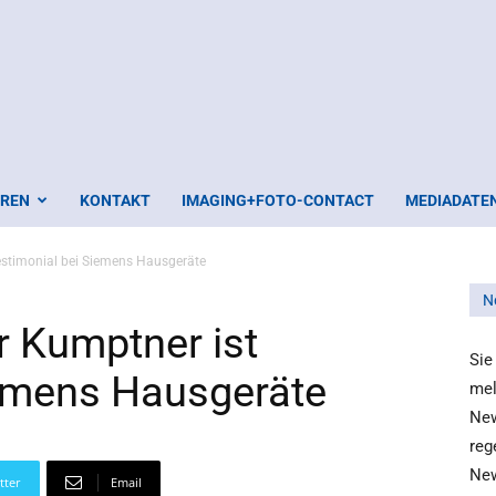
EREN
KONTAKT
IMAGING+FOTO-CONTACT
MEDIADATE
estimonial bei Siemens Hausgeräte
N
r Kumptner ist
Sie
iemens Hausgeräte
mel
New
reg
New
tter
Email