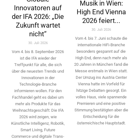
Musik in Wien:
Innovatoren auf
High End Vienna
der IFA 2026: „Die
2026 feiert...
Zukunft wartet
30. Juli 2026
nicht“
Vom 4. bis 7. Juni schaute die
30. Juli 2026
internationale HiFi-Branche
besonders gespannt auf die
Vom 4. bis 8. September 2026
High End, denn nach mehr als
ist die IFA wieder der
20 Jahren in München fand die
Treffpunkt für alle, die sich
Messe erstmals in Wien statt.
über die neuesten Trends und
Der Umzug ins Austria Center
Innovationen in der
Vienna hatte im Vorfeld für
Technologie-­Branche
hitzige Debatten gesorgt. Ein
informieren wollen. Für den
volles Haus, viele spannende
Fachhandel geht es dabei um
Premieren und eine positive
mehr als Produkte für das
Stimmung bestätigten aber die
Weihnachtsgeschäft: Die IFA
Entscheidung für die
2026 wird ­zeigen, wie
österreichische Hauptstadt.
Künstliche Intelligenz, Robotik,
Smart Living, Future
Commerce und digitale Trans­