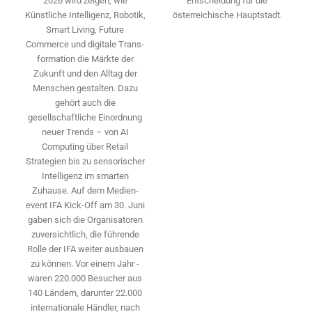
Entscheidung für die
2026 wird ­zeigen, wie
österreichische Hauptstadt.
Künstliche Intelligenz, Robotik,
Smart Living, Future
Commerce und digitale Trans­
formation die Märkte der
Zukunft und den Alltag der
Menschen gestalten. Dazu
gehört auch die
gesellschaftliche Einordnung
neuer Trends – von AI
Computing über Retail
Strategien bis zu sensorischer
Intelligenz im smarten
Zuhause. Auf dem Medien­
event IFA Kick-Off am 30. Juni
gaben sich die Organisatoren
zuversichtlich, die führende
Rolle der IFA weiter ausbauen
zu können. Vor einem Jahr ­
waren 220.000 Besucher aus
140 ­Ländern, ­darunter 22.000
internationale Händler, nach