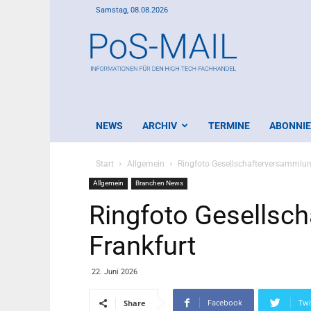
Samstag, 08.08.2026
PoS-
Mail
NEWS
ARCHIV
TERMINE
ABONNI
Start
Allgemein
Ringfoto Gesellschafterversammlun
Allgemein
Branchen News
Ringfoto Gesellsc
Frankfurt
22. Juni 2026
Facebook
Twi
Share