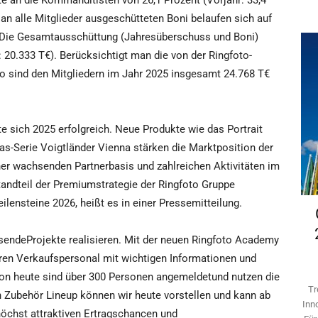
te an die Kommanditisten von 26,1 Prozent (Vorjahr: 33,4
 an alle Mitglieder ausgeschütteten Boni belaufen sich auf
). Die Gesamtausschüttung (Jahresüberschuss und Boni)
 20.333 T€). Berücksichtigt man die von der Ringfoto-
so sind den Mitgliedern im Jahr 2025 insgesamt 24.768 T€
 sich 2025 erfolgreich. Neue Produkte wie das Portrait
as-Serie Voigtländer Vienna stärken die Marktposition der
ner wachsenden Partnerbasis und zahlreichen Aktivitäten im
tandteil der Premiumstrategie der Ringfoto Gruppe
lensteine 2026, heißt es in einer Pressemitteilung.
isendeProjekte realisieren. Mit der neuen Ringfoto Academy
eren Verkaufspersonal mit wichtigen Informationen und
hon heute sind über 300 Personen angemeldetund nutzen die
Tr
n Zubehör Lineup können wir heute vorstellen und kann ab
Inn
höchst attraktiven Ertragschancen und