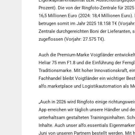
Eigenkapitalrentabilität bzw. Ausschüttungsquo
Prozent). Die von der Ringfoto-Zentrale für 2025
16,5 Millionen Euro (2024: 18,4 Millionen Euro
betrugen somit im Jahr 2025 18.158 T€ (Vorjahr:
Zentrale durchgereichten Boni der Lieferanten, 
zugeflossen (Vorjahr: 27.575 T€).
Auch die Premium-Marke Voigtländer entwickelte
Heliar 75 mm F1.8 und die Einführung der Ferngl
Traditionsmarke. Mit hoher Innovationskraft, ei
Fachhandel bleibt Voigtländer ein wichtiger Bes
alfo.marketplace und Logistikautomation als Mei
„Auch in 2026 wird Ringfoto einige richtungswe
App erreichen wir täglich unsere Händler und d
unterhaltsam gestalteten Trainingsinhalten. Sc
Inhalte. Auch unser alfo.essentials Eigenmarke
Juni von unseren Partnern bestellt werden. Mit 