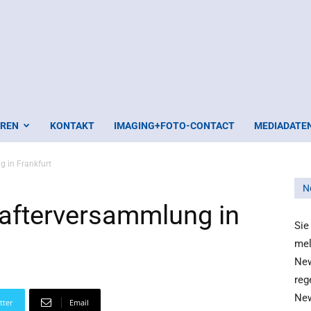
EREN
KONTAKT
IMAGING+FOTO-CONTACT
MEDIADATE
g in Frankfurt
N
hafterversammlung in
Sie
mel
New
reg
New
tter
Email