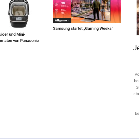
Allgemein
Samsung startet „Gaming Weeks“
icer und Mini-
omaten von Panasonic
Je
Vo
be
2
sta
be