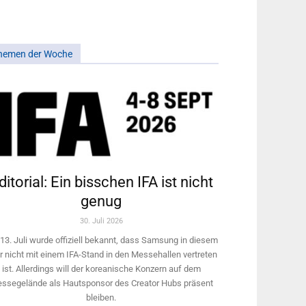
hemen der Woche
ditorial: Ein bisschen IFA ist nicht
genug
30. Juli 2026
13. Juli wurde offiziell bekannt, dass Samsung in diesem
r nicht mit einem IFA-Stand in den Messehallen vertreten
ist. Allerdings will ­der koreanische Konzern auf dem
ssegelände als Hautsponsor des Creator Hubs präsent
bleiben.