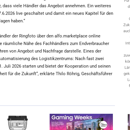
Für
r, dass viele Händler das Angebot annehmen. Ein weiteres
d
7.6.2026 live geschaltet und damit ein neues Kapitel für den
lagen haben.“
Zuk
auch
ndler der Ringfoto über den alfo.marketplace online
ie räumliche Nähe des Fachhändlers zum Endverbraucher
In
ren von Angebot und Nachfrage darstelle. Eines der
zuve
Automatisierung des Logistikzentrums: Nach fast zwei
kö
 Juli 2026 starten und bietet der Kooperation und seinen
Län
heit für die Zukunft“, erklärte Thilo Röhrig, Geschäftsführer
gek
L