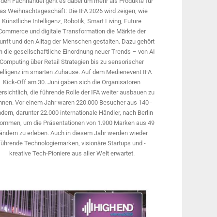
 den Fachhandel geht es dabei um mehr als Produkte für
as Weihnachtsgeschäft: Die IFA 2026 wird ­zeigen, wie
Künstliche Intelligenz, Robotik, Smart Living, Future
Commerce und digitale Trans­formation die Märkte der
unft und den Alltag der Menschen gestalten. Dazu gehört
 die gesellschaftliche Einordnung neuer Trends – von AI
Computing über Retail Strategien bis zu sensorischer
telligenz im smarten Zuhause. Auf dem Medien­event IFA
Kick-Off am 30. Juni gaben sich die Organisatoren
rsichtlich, die führende Rolle der IFA weiter ausbauen zu
nnen. Vor einem Jahr ­waren 220.000 Besucher aus 140 ­
dern, ­darunter 22.000 internationale Händler, nach Berlin
ommen, um die Präsen­tationen von 1.900 Marken aus 49
ändern zu erleben. Auch in diesem Jahr werden wieder
führende Technologiemarken, visionäre Startups und ­
kreative Tech-Pioniere aus aller Welt erwartet.