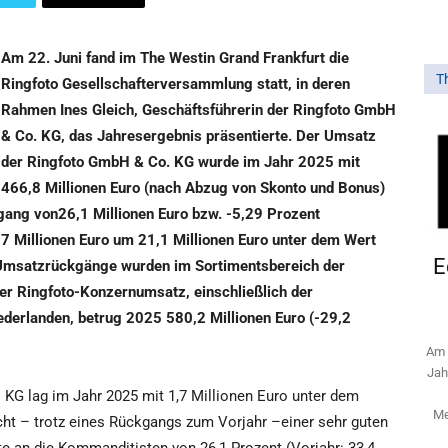
Am 22. Juni fand im The Westin Grand Frankfurt die
T
Ringfoto Gesellschafterversammlung statt, in deren
Rahmen Ines Gleich, Geschäftsführerin der Ringfoto GmbH
& Co. KG, das Jahresergebnis präsentierte. Der Umsatz
der Ringfoto GmbH & Co. KG wurde im Jahr 2025 mit
466,8 Millionen Euro (nach Abzug von Skonto und Bonus)
ng von26,1 Millionen Euro bzw. -5,29 Prozent
7 Millionen Euro um 21,1 Millionen Euro unter dem Wert
E
n Umsatzrückgänge wurden im Sortimentsbereich der
er Ringfoto-Konzernumsatz, einschließlich der
ederlanden, betrug 2025 580,2 Millionen Euro (-29,2
Am 
Jah
KG lag im Jahr 2025 mit 1,7 Millionen Euro unter dem
Me
ht – trotz eines Rückgangs zum Vorjahr –einer sehr guten