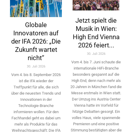
Jetzt spielt die
Globale
Musik in Wien:
Innovatoren auf
High End Vienna
der IFA 2026: „Die
2026 feiert...
Zukunft wartet
30. Juli 2026
nicht“
Vom 4. bis 7. Juni schaute die
30. Juli 2026
internationale HiFi-Branche
besonders gespannt auf die
Vom 4. bis 8. September 2026
High End, denn nach mehr als
ist die IFA wieder der
20 Jahren in München fand die
Treffpunkt für alle, die sich
Messe erstmals in Wien statt.
über die neuesten Trends und
Der Umzug ins Austria Center
Innovationen in der
Vienna hatte im Vorfeld für
Technologie-­Branche
hitzige Debatten gesorgt. Ein
informieren wollen. Für den
volles Haus, viele spannende
Fachhandel geht es dabei um
Premieren und eine positive
mehr als Produkte für das
Stimmung bestätigten aber die
Weihnachtsgeschäft: Die IFA