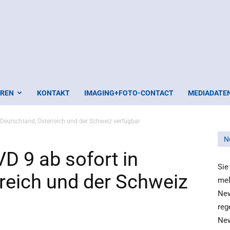
EREN
KONTAKT
IMAGING+FOTO-CONTACT
MEDIADATE
Deutschland, Österreich und der Schweiz verfügbar
N
D 9 ab sofort in
Sie
reich und der Schweiz
mel
New
reg
New