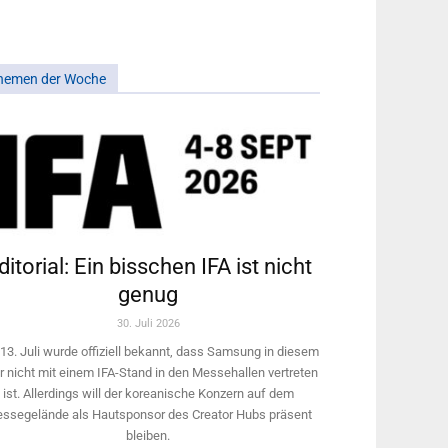
hemen der Woche
ditorial: Ein bisschen IFA ist nicht
genug
30. Juli 2026
13. Juli wurde offiziell bekannt, dass Samsung in diesem
r nicht mit einem IFA-Stand in den Messehallen vertreten
ist. Allerdings will ­der koreanische Konzern auf dem
ssegelände als Hautsponsor des Creator Hubs präsent
bleiben.