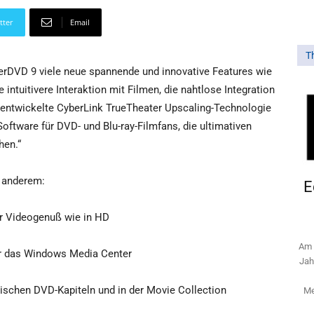
tter
Email
T
werDVD 9 viele neue spannende und innovative Features wie
intuitivere Interaktion mit Filmen, die nahtlose Integration
entwickelte CyberLink TrueTheater Upscaling-Technologie
Software für DVD- und Blu-ray-Filmfans, die ultimativen
hen.“
 anderem:
E
r Videogenuß wie in HD
Am 
r das Windows Media Center
Jah
ischen DVD-Kapiteln und in der Movie Collection
Me