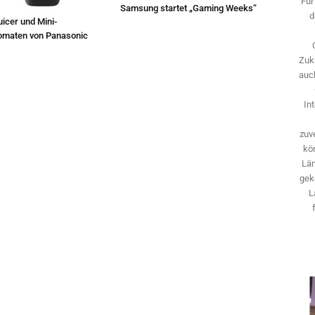
Für
Samsung startet „Gaming Weeks“
d
icer und Mini-
omaten von Panasonic
Zuk
auch
In
zuve
kö
Län
gek
L