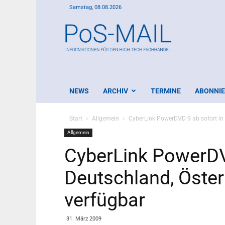
Samstag, 08.08.2026
PoS-
Mail
NEWS
ARCHIV
TERMINE
ABONNI
Start
Allgemein
CyberLink PowerDVD 9 ab sofort in 
Allgemein
CyberLink PowerDV
Deutschland, Öster
verfügbar
31. März 2009