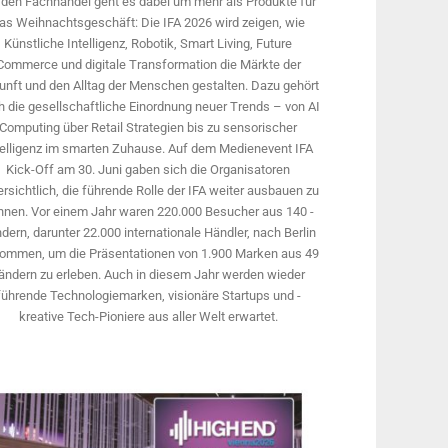
 den Fachhandel geht es dabei um mehr als Produkte für
as Weihnachtsgeschäft: Die IFA 2026 wird ­zeigen, wie
Künstliche Intelligenz, Robotik, Smart Living, Future
Commerce und digitale Trans­formation die Märkte der
unft und den Alltag der Menschen gestalten. Dazu gehört
 die gesellschaftliche Einordnung neuer Trends – von AI
Computing über Retail Strategien bis zu sensorischer
telligenz im smarten Zuhause. Auf dem Medien­event IFA
Kick-Off am 30. Juni gaben sich die Organisatoren
rsichtlich, die führende Rolle der IFA weiter ausbauen zu
nnen. Vor einem Jahr ­waren 220.000 Besucher aus 140 ­
dern, ­darunter 22.000 internationale Händler, nach Berlin
ommen, um die Präsen­tationen von 1.900 Marken aus 49
ändern zu erleben. Auch in diesem Jahr werden wieder
führende Technologiemarken, visionäre Startups und ­
kreative Tech-Pioniere aus aller Welt erwartet.