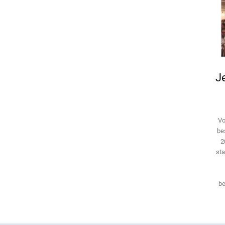
Je
Vo
be
2
sta
be