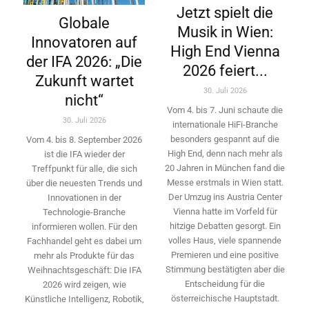
Jetzt spielt die
Globale
Musik in Wien:
Innovatoren auf
High End Vienna
der IFA 2026: „Die
2026 feiert...
Zukunft wartet
30. Juli 2026
nicht“
Vom 4. bis 7. Juni schaute die
30. Juli 2026
internationale HiFi-Branche
besonders gespannt auf die
Vom 4. bis 8. September 2026
High End, denn nach mehr als
ist die IFA wieder der
20 Jahren in München fand die
Treffpunkt für alle, die sich
Messe erstmals in Wien statt.
über die neuesten Trends und
Der Umzug ins Austria Center
Innovationen in der
Vienna hatte im Vorfeld für
Technologie-­Branche
hitzige Debatten gesorgt. Ein
informieren wollen. Für den
volles Haus, viele spannende
Fachhandel geht es dabei um
Premieren und eine positive
mehr als Produkte für das
Stimmung bestätigten aber die
Weihnachtsgeschäft: Die IFA
Entscheidung für die
2026 wird ­zeigen, wie
österreichische Hauptstadt.
Künstliche Intelligenz, Robotik,