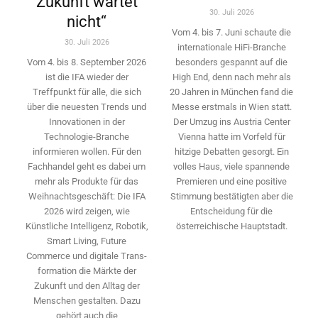
Zukunft wartet
30. Juli 2026
nicht“
Vom 4. bis 7. Juni schaute die
30. Juli 2026
internationale HiFi-Branche
besonders gespannt auf die
Vom 4. bis 8. September 2026
High End, denn nach mehr als
ist die IFA wieder der
20 Jahren in München fand die
Treffpunkt für alle, die sich
Messe erstmals in Wien statt.
über die neuesten Trends und
Der Umzug ins Austria Center
Innovationen in der
Vienna hatte im Vorfeld für
Technologie-­Branche
hitzige Debatten gesorgt. Ein
informieren wollen. Für den
volles Haus, viele spannende
Fachhandel geht es dabei um
Premieren und eine positive
mehr als Produkte für das
Stimmung bestätigten aber die
Weihnachtsgeschäft: Die IFA
Entscheidung für die
2026 wird ­zeigen, wie
österreichische Hauptstadt.
Künstliche Intelligenz, Robotik,
Smart Living, Future
Commerce und digitale Trans­
formation die Märkte der
Zukunft und den Alltag der
Menschen gestalten. Dazu
gehört auch die