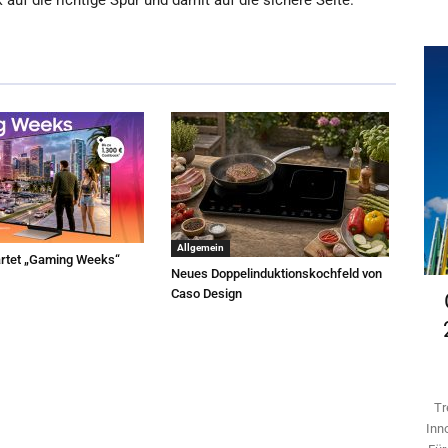
auf die richtige Spur und damit auf die sichere Seite.
Allgemein
rtet „Gaming Weeks“
Neues Doppelinduktionskochfeld von
Caso Design
Tr
Inn