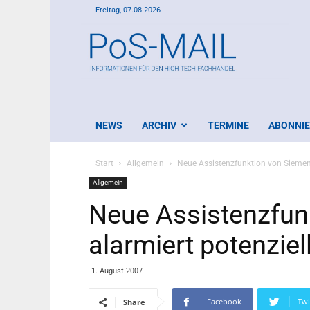
Freitag, 07.08.2026
PoS-
Mail
NEWS
ARCHIV
TERMINE
ABONNI
Start
Allgemein
Neue Assistenzfunktion von Siemens
Allgemein
Neue Assistenzfun
alarmiert potenziel
1. August 2007
Facebook
Twi
Share