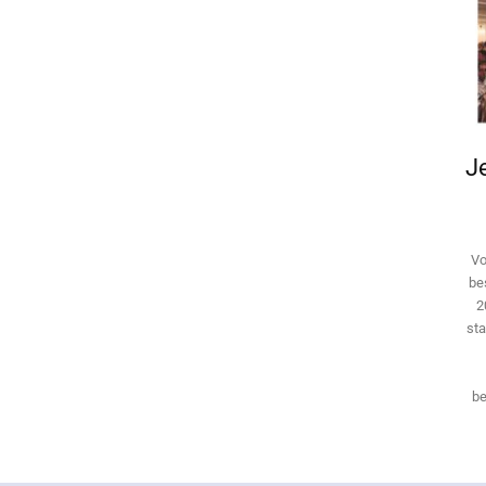
Je
Vo
be
2
sta
be