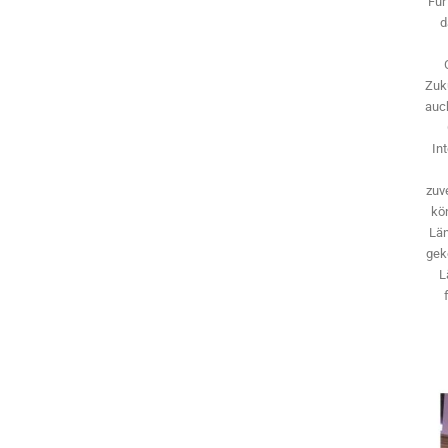
Für
d
Zuk
auch
In
zuve
kö
Län
gek
L