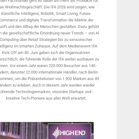
 den Fachhandel geht es dabei um mehr als Produkte für
as Weihnachtsgeschäft: Die IFA 2026 wird ­zeigen, wie
Künstliche Intelligenz, Robotik, Smart Living, Future
Commerce und digitale Trans­formation die Märkte der
unft und den Alltag der Menschen gestalten. Dazu gehört
 die gesellschaftliche Einordnung neuer Trends – von AI
Computing über Retail Strategien bis zu sensorischer
telligenz im smarten Zuhause. Auf dem Medien­event IFA
Kick-Off am 30. Juni gaben sich die Organisatoren
rsichtlich, die führende Rolle der IFA weiter ausbauen zu
nnen. Vor einem Jahr ­waren 220.000 Besucher aus 140 ­
dern, ­darunter 22.000 internationale Händler, nach Berlin
ommen, um die Präsen­tationen von 1.900 Marken aus 49
ändern zu erleben. Auch in diesem Jahr werden wieder
führende Technologiemarken, visionäre Startups und ­
kreative Tech-Pioniere aus aller Welt erwartet.