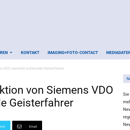
EREN
KONTAKT
IMAGING+FOTO-CONTACT
MEDIADATE
 VDO alarmiert potenzielle Geisterfahrer
N
ktion von Siemens VDO
Sie
le Geisterfahrer
mel
New
reg
New
tter
Email