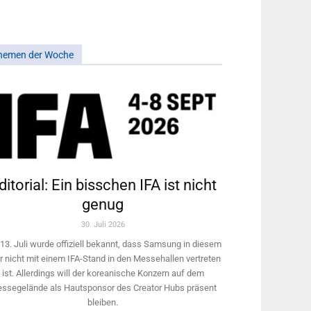
hemen der Woche
ditorial: Ein bisschen IFA ist nicht
genug
30. Juli 2026
13. Juli wurde offiziell bekannt, dass Samsung in diesem
r nicht mit einem IFA-Stand in den Messehallen vertreten
ist. Allerdings will ­der koreanische Konzern auf dem
ssegelände als Hautsponsor des Creator Hubs präsent
bleiben.