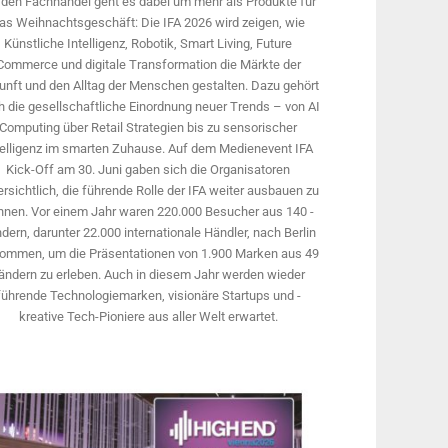
 den Fachhandel geht es dabei um mehr als Produkte für
as Weihnachtsgeschäft: Die IFA 2026 wird ­zeigen, wie
Künstliche Intelligenz, Robotik, Smart Living, Future
Commerce und digitale Trans­formation die Märkte der
unft und den Alltag der Menschen gestalten. Dazu gehört
 die gesellschaftliche Einordnung neuer Trends – von AI
Computing über Retail Strategien bis zu sensorischer
telligenz im smarten Zuhause. Auf dem Medien­event IFA
Kick-Off am 30. Juni gaben sich die Organisatoren
rsichtlich, die führende Rolle der IFA weiter ausbauen zu
nnen. Vor einem Jahr ­waren 220.000 Besucher aus 140 ­
dern, ­darunter 22.000 internationale Händler, nach Berlin
ommen, um die Präsen­tationen von 1.900 Marken aus 49
ändern zu erleben. Auch in diesem Jahr werden wieder
führende Technologiemarken, visionäre Startups und ­
kreative Tech-Pioniere aus aller Welt erwartet.