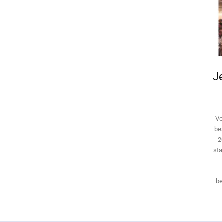
Je
Vo
be
2
sta
be