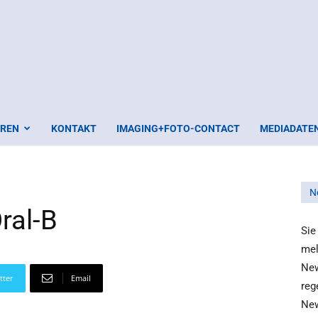
EREN
KONTAKT
IMAGING+FOTO-CONTACT
MEDIADATE
N
ral-B
Sie
mel
New
tter
Email
reg
New