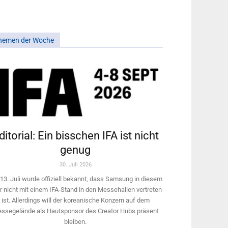
hemen der Woche
ditorial: Ein bisschen IFA ist nicht
genug
30. Juli 2026
13. Juli wurde offiziell bekannt, dass Samsung in diesem
r nicht mit einem IFA-Stand in den Messehallen vertreten
ist. Allerdings will ­der koreanische Konzern auf dem
ssegelände als Hautsponsor des Creator Hubs präsent
bleiben.