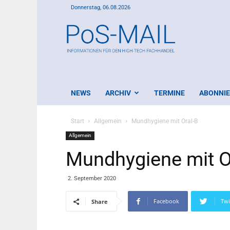
Donnerstag, 06.08.2026
PoS-
Mail
NEWS
ARCHIV
TERMINE
ABONNI
Start
Allgemein
Mundhygiene mit Oral-B
Allgemein
Mundhygiene mit O
2. September 2020
Facebook
Twi
Share