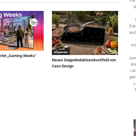
Für
d
Zuk
auch
In
Allgemein
rtet „Gaming Weeks“
zuve
Neues Doppelinduktionskochfeld von
kö
Caso Design
Län
gek
L