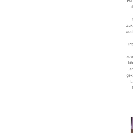
Für
d
Zuk
auch
In
zuve
kö
Län
gek
L