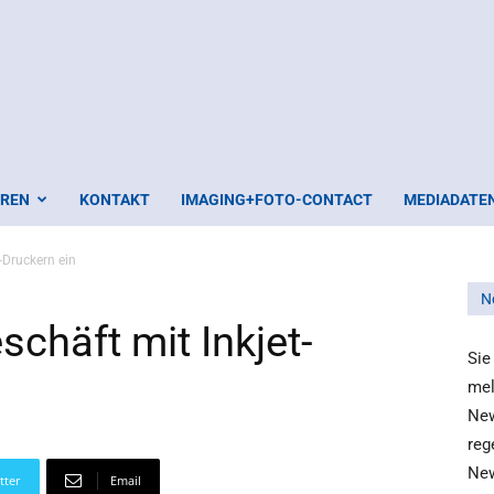
EREN
KONTAKT
IMAGING+FOTO-CONTACT
MEDIADATE
-Druckern ein
N
schäft mit Inkjet-
Sie
mel
New
reg
New
tter
Email