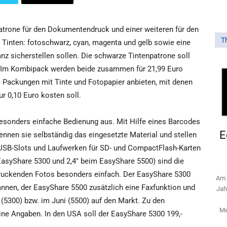
atrone für den Dokumentendruck und einer weiteren für den
T
nf Tinten: fotoschwarz, cyan, magenta und gelb sowie eine
nz sicherstellen sollen. Die schwarze Tintenpatrone soll
n. Im Kombipack werden beide zusammen für 21,99 Euro
e Packungen mit Tinte und Fotopapier anbieten, mit denen
r 0,10 Euro kosten soll.
esonders einfache Bedienung aus. Mit Hilfe eines Barcodes
E
ennen sie selbständig das eingesetzte Material und stellen
 USB-Slots und Laufwerken für SD- und CompactFlash-Karten
EasyShare 5300 und 2,4" beim EasyShare 5500) sind die
druckenden Fotos besonders einfach. Der EasyShare 5300
Am 
annen, der EasyShare 5500 zusätzlich eine Faxfunktion und
Jah
(5300) bzw. im Juni (5500) auf den Markt. Zu den
Me
ine Angaben. In den USA soll der EasyShare 5300 199,-