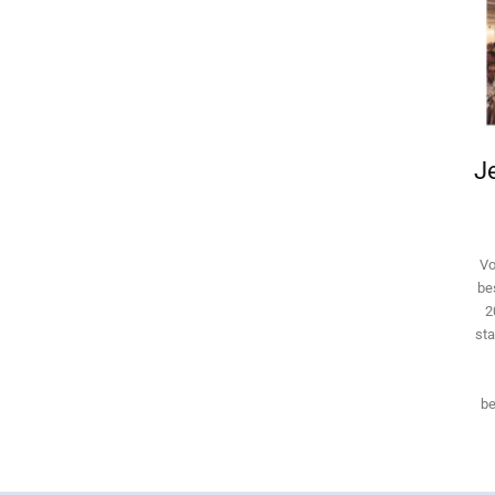
Je
Vo
be
2
sta
be