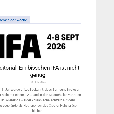
hemen der Woche
ditorial: Ein bisschen IFA ist nicht
genug
30. Juli 2026
13. Juli wurde offiziell bekannt, dass Samsung in diesem
r nicht mit einem IFA-Stand in den Messehallen vertreten
ist. Allerdings will ­der koreanische Konzern auf dem
ssegelände als Hautsponsor des Creator Hubs präsent
bleiben.