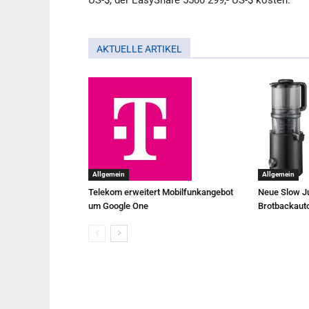
US-$, der EasyShare 5500 299,- US-$ kosten.
AKTUELLE ARTIKEL
Allgemein
Allgemein
Telekom erweitert Mobilfunkangebot
Neue Slow Ju
um Google One
Brotbackaut