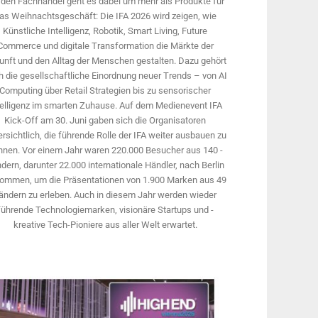
 den Fachhandel geht es dabei um mehr als Produkte für
as Weihnachtsgeschäft: Die IFA 2026 wird ­zeigen, wie
Künstliche Intelligenz, Robotik, Smart Living, Future
Commerce und digitale Trans­formation die Märkte der
unft und den Alltag der Menschen gestalten. Dazu gehört
 die gesellschaftliche Einordnung neuer Trends – von AI
Computing über Retail Strategien bis zu sensorischer
telligenz im smarten Zuhause. Auf dem Medien­event IFA
Kick-Off am 30. Juni gaben sich die Organisatoren
rsichtlich, die führende Rolle der IFA weiter ausbauen zu
nnen. Vor einem Jahr ­waren 220.000 Besucher aus 140 ­
dern, ­darunter 22.000 internationale Händler, nach Berlin
ommen, um die Präsen­tationen von 1.900 Marken aus 49
ändern zu erleben. Auch in diesem Jahr werden wieder
führende Technologiemarken, visionäre Startups und ­
kreative Tech-Pioniere aus aller Welt erwartet.