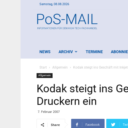
Samstag, 08.08.2026
PoS-
Mail
NEWS
ARCHIV
TERMINE
ABONNI
Start
Allgemein
Kodak steigt ins Geschäft mit Inkjet
Allgemein
Kodak steigt ins Ge
Druckern ein
7. Februar 2007
Facebook
Twi
Share