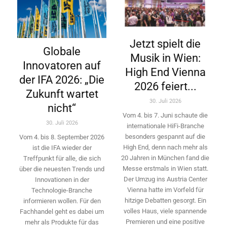
Jetzt spielt die
Globale
Musik in Wien:
Innovatoren auf
High End Vienna
der IFA 2026: „Die
2026 feiert...
Zukunft wartet
30. Juli 2026
nicht“
Vom 4. bis 7. Juni schaute die
30. Juli 2026
internationale HiFi-Branche
besonders gespannt auf die
Vom 4. bis 8. September 2026
High End, denn nach mehr als
ist die IFA wieder der
20 Jahren in München fand die
Treffpunkt für alle, die sich
Messe erstmals in Wien statt.
über die neuesten Trends und
Der Umzug ins Austria Center
Innovationen in der
Vienna hatte im Vorfeld für
Technologie-­Branche
hitzige Debatten gesorgt. Ein
informieren wollen. Für den
volles Haus, viele spannende
Fachhandel geht es dabei um
Premieren und eine positive
mehr als Produkte für das