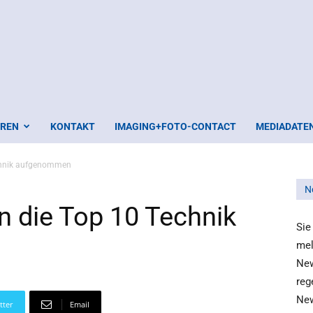
EREN
KONTAKT
IMAGING+FOTO-CONTACT
MEDIADATE
echnik aufgenommen
N
n die Top 10 Technik
Sie
mel
New
reg
New
tter
Email