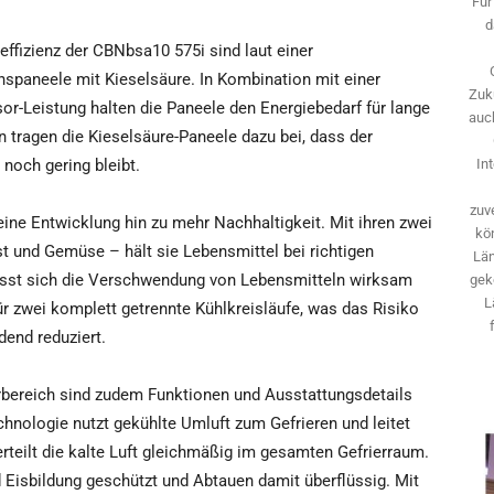
Für
d
ffizienz der CBNbsa10 575i sind laut einer
nspaneele mit Kieselsäure. In Kombination mit einer
Zuk
r-Leistung halten die Paneele den Energiebedarf für lange
auch
en tragen die Kieselsäure-Paneele dazu bei, dass der
noch gering bleibt.
In
zuve
eine Entwicklung hin zu mehr Nachhaltigkeit. Mit ihren zwei
kö
bst und Gemüse – hält sie Lebensmittel bei richtigen
Län
ässt sich die Verschwendung von Lebensmitteln wirksam
gek
L
r zwei komplett getrennte Kühlkreisläufe, was das Risiko
end reduziert.
bereich sind zudem Funktionen und Ausstattungsdetails
hnologie nutzt gekühlte Umluft zum Gefrieren und leitet
verteilt die kalte Luft gleichmäßig im gesamten Gefrierraum.
 Eisbildung geschützt und Abtauen damit überflüssig. Mit