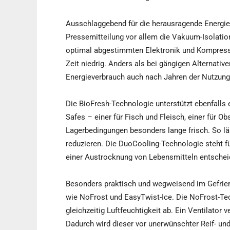
Ausschlaggebend für die herausragende Energiee
Pressemitteilung vor allem die Vakuum-Isolatio
optimal abgestimmten Elektronik und Kompresso
Zeit niedrig. Anders als bei gängigen Alternativ
Energieverbrauch auch nach Jahren der Nutzung 
Die BioFresh-Technologie unterstützt ebenfalls 
Safes – einer für Fisch und Fleisch, einer für O
Lagerbedingungen besonders lange frisch. So l
reduzieren. Die DuoCooling-Technologie steht fü
einer Austrocknung von Lebensmitteln entscheid
Besonders praktisch und wegweisend im Gefrier
wie NoFrost und EasyTwist-Ice. Die NoFrost-Tec
gleichzeitig Luftfeuchtigkeit ab. Ein Ventilator 
Dadurch wird dieser vor unerwünschter Reif- und