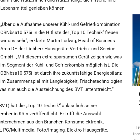
damit die Nutzerinnen und Nutzer lange die Frische ihrer
Lebensmittel genießen können.
„Über die Aufnahme unserer Kühl- und Gefrierkombination
CBNbsa10 575i in die Hitliste der ‚Top 10 Technik‘ freuen
wir uns sehr“, erklärte Martin Ludwig, Head of Business
Area DE der Liebherr-Hausgeräte Vertriebs- und Service
GmbH. „Mit diesem extra sparsamen Gerät zeigen wir, was
im Segment der Kühl- und Gefrierkombis möglich ist. Die
CBNbsa10 575i ist durch ihre zukunftsfähige Energiebilanz
im Zusammenspiel mit Langlebigkeit, Frischetechnologien
as nun auch die Auszeichnung des BVT unterstreicht.“
VT) hat die „Top 10 Technik“ anlässlich seiner
er in Köln veröffentlicht. Er trifft die Auswahl
nternehmen aus den Branchen Konsumelektronik,
Tr
, PC/Multimedia, Foto/Imaging, Elektro-Hausgeräte,
Inn