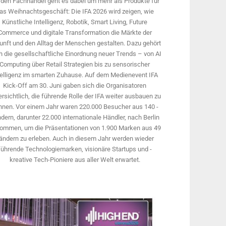
 den Fachhandel geht es dabei um mehr als Produkte für
as Weihnachtsgeschäft: Die IFA 2026 wird ­zeigen, wie
Künstliche Intelligenz, Robotik, Smart Living, Future
Commerce und digitale Trans­formation die Märkte der
unft und den Alltag der Menschen gestalten. Dazu gehört
 die gesellschaftliche Einordnung neuer Trends – von AI
Computing über Retail Strategien bis zu sensorischer
telligenz im smarten Zuhause. Auf dem Medien­event IFA
Kick-Off am 30. Juni gaben sich die Organisatoren
rsichtlich, die führende Rolle der IFA weiter ausbauen zu
nnen. Vor einem Jahr ­waren 220.000 Besucher aus 140 ­
dern, ­darunter 22.000 internationale Händler, nach Berlin
ommen, um die Präsen­tationen von 1.900 Marken aus 49
ändern zu erleben. Auch in diesem Jahr werden wieder
führende Technologiemarken, visionäre Startups und ­
kreative Tech-Pioniere aus aller Welt erwartet.