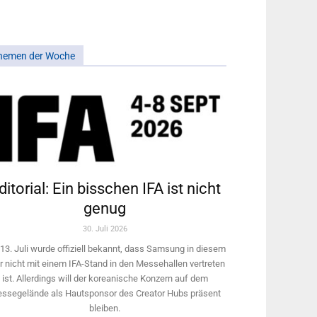
hemen der Woche
ditorial: Ein bisschen IFA ist nicht
genug
30. Juli 2026
13. Juli wurde offiziell bekannt, dass Samsung in diesem
r nicht mit einem IFA-Stand in den Messehallen vertreten
ist. Allerdings will ­der koreanische Konzern auf dem
ssegelände als Hautsponsor des Creator Hubs präsent
bleiben.