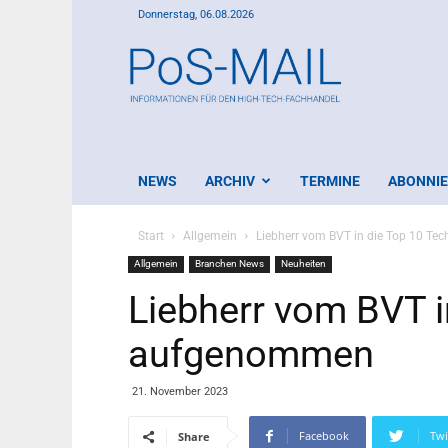
Donnerstag, 06.08.2026
PoS-
Mail
NEWS
ARCHIV
TERMINE
ABONNI
Start
Allgemein
Liebherr vom BVT in die Top 10 T
Allgemein
Branchen News
Neuheiten
Liebherr vom BVT i
aufgenommen
21. November 2023
Facebook
Twi
Share