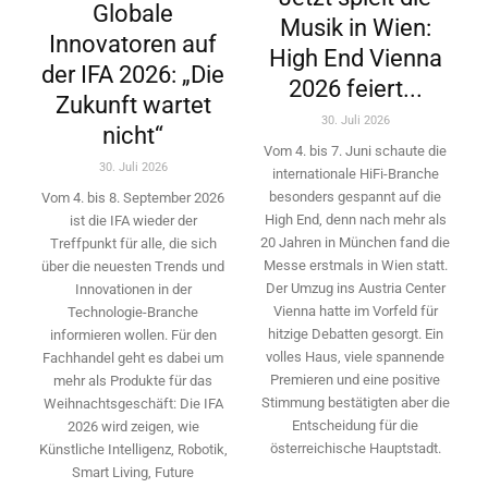
Globale
Musik in Wien:
Innovatoren auf
High End Vienna
der IFA 2026: „Die
2026 feiert...
Zukunft wartet
30. Juli 2026
nicht“
Vom 4. bis 7. Juni schaute die
30. Juli 2026
internationale HiFi-Branche
besonders gespannt auf die
Vom 4. bis 8. September 2026
High End, denn nach mehr als
ist die IFA wieder der
20 Jahren in München fand die
Treffpunkt für alle, die sich
Messe erstmals in Wien statt.
über die neuesten Trends und
Der Umzug ins Austria Center
Innovationen in der
Vienna hatte im Vorfeld für
Technologie-­Branche
hitzige Debatten gesorgt. Ein
informieren wollen. Für den
volles Haus, viele spannende
Fachhandel geht es dabei um
Premieren und eine positive
mehr als Produkte für das
Stimmung bestätigten aber die
Weihnachtsgeschäft: Die IFA
Entscheidung für die
2026 wird ­zeigen, wie
österreichische Hauptstadt.
Künstliche Intelligenz, Robotik,
Smart Living, Future