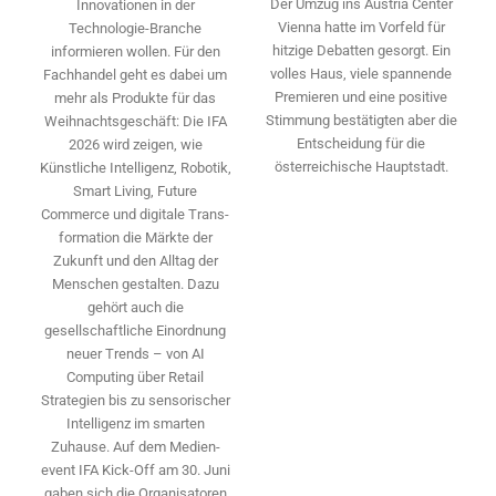
Der Umzug ins Austria Center
Innovationen in der
Vienna hatte im Vorfeld für
Technologie-­Branche
hitzige Debatten gesorgt. Ein
informieren wollen. Für den
volles Haus, viele spannende
Fachhandel geht es dabei um
Premieren und eine positive
mehr als Produkte für das
Stimmung bestätigten aber die
Weihnachtsgeschäft: Die IFA
Entscheidung für die
2026 wird ­zeigen, wie
österreichische Hauptstadt.
Künstliche Intelligenz, Robotik,
Smart Living, Future
Commerce und digitale Trans­
formation die Märkte der
Zukunft und den Alltag der
Menschen gestalten. Dazu
gehört auch die
gesellschaftliche Einordnung
neuer Trends – von AI
Computing über Retail
Strategien bis zu sensorischer
Intelligenz im smarten
Zuhause. Auf dem Medien­
event IFA Kick-Off am 30. Juni
gaben sich die Organisatoren