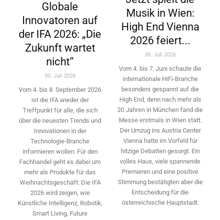
Globale
Musik in Wien:
Innovatoren auf
High End Vienna
der IFA 2026: „Die
2026 feiert...
Zukunft wartet
30. Juli 2026
nicht“
Vom 4. bis 7. Juni schaute die
30. Juli 2026
internationale HiFi-Branche
besonders gespannt auf die
Vom 4. bis 8. September 2026
High End, denn nach mehr als
ist die IFA wieder der
20 Jahren in München fand die
Treffpunkt für alle, die sich
Messe erstmals in Wien statt.
über die neuesten Trends und
Der Umzug ins Austria Center
Innovationen in der
Vienna hatte im Vorfeld für
Technologie-­Branche
hitzige Debatten gesorgt. Ein
informieren wollen. Für den
volles Haus, viele spannende
Fachhandel geht es dabei um
Premieren und eine positive
mehr als Produkte für das
Stimmung bestätigten aber die
Weihnachtsgeschäft: Die IFA
Entscheidung für die
2026 wird ­zeigen, wie
österreichische Hauptstadt.
Künstliche Intelligenz, Robotik,
Smart Living, Future