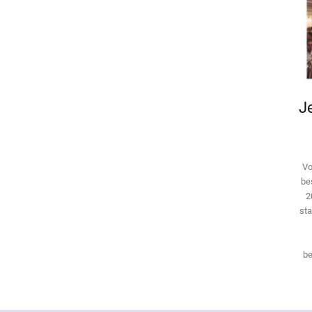
Je
Vo
be
2
sta
be