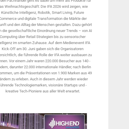
 den Fachhandel geht es dabei um mehr als Produkte für
as Weihnachtsgeschäft: Die IFA 2026 wird ­zeigen, wie
Künstliche Intelligenz, Robotik, Smart Living, Future
Commerce und digitale Trans­formation die Märkte der
unft und den Alltag der Menschen gestalten. Dazu gehört
 die gesellschaftliche Einordnung neuer Trends – von AI
Computing über Retail Strategien bis zu sensorischer
telligenz im smarten Zuhause. Auf dem Medien­event IFA
Kick-Off am 30. Juni gaben sich die Organisatoren
rsichtlich, die führende Rolle der IFA weiter ausbauen zu
nnen. Vor einem Jahr ­waren 220.000 Besucher aus 140 ­
dern, ­darunter 22.000 internationale Händler, nach Berlin
ommen, um die Präsen­tationen von 1.900 Marken aus 49
ändern zu erleben. Auch in diesem Jahr werden wieder
führende Technologiemarken, visionäre Startups und ­
kreative Tech-Pioniere aus aller Welt erwartet.