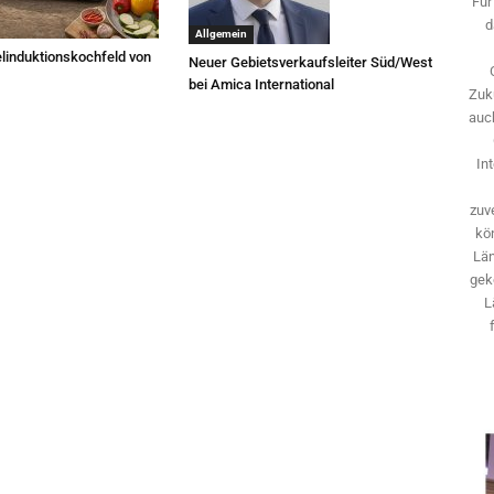
Für
d
Allgemein
linduktionskochfeld von
Neuer Gebietsverkaufsleiter Süd/West
bei Amica International
Zuk
auch
In
zuve
kö
Län
gek
L