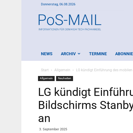
Donnerstag, 06.08.2026
PoS-
Mail
NEWS
ARCHIV
TERMINE
ABONNI
Start
Allgemein
LG kündigt Einführung des mobilen
Allgemein
Neuheiten
LG kündigt Einführ
Bildschirms Stanb
an
3. September 2025