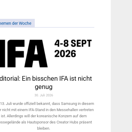
hemen der Woche
ditorial: Ein bisschen IFA ist nicht
genug
30. Juli 2026
13. Juli wurde offiziell bekannt, dass Samsung in diesem
r nicht mit einem IFA-Stand in den Messehallen vertreten
ist. Allerdings will ­der koreanische Konzern auf dem
ssegelände als Hautsponsor des Creator Hubs präsent
bleiben.