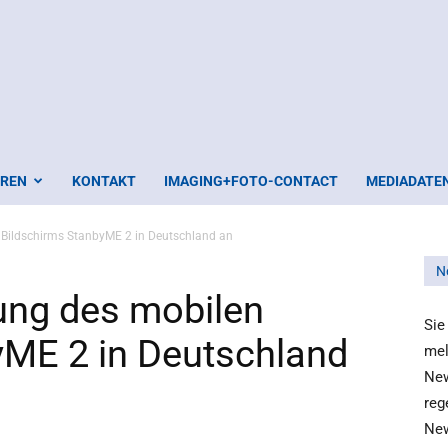
EREN
KONTAKT
IMAGING+FOTO-CONTACT
MEDIADATE
 Bildschirms StanbyME 2 in Deutschland an
N
ung des mobilen
Sie
yME 2 in Deutschland
mel
New
reg
New