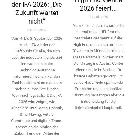
der IFA 2026: „Die
2026 feiert...
Zukunft wartet
30. Juli 2026
nicht“
Vom 4. bis 7. Juni schaute die
30. Juli 2026
internationale HiFi-Branche
besonders gespannt auf die
Vom 4. bis 8. September 2026
High End, denn nach mehr als
ist die IFA wieder der
20 Jahren in München fand die
Treffpunkt für alle, die sich
Messe erstmals in Wien statt.
über die neuesten Trends und
Der Umzug ins Austria Center
Innovationen in der
Vienna hatte im Vorfeld für
Technologie-­Branche
hitzige Debatten gesorgt. Ein
informieren wollen. Für den
volles Haus, viele spannende
Fachhandel geht es dabei um
Premieren und eine positive
mehr als Produkte für das
Stimmung bestätigten aber die
Weihnachtsgeschäft: Die IFA
Entscheidung für die
2026 wird ­zeigen, wie
österreichische Hauptstadt.
Künstliche Intelligenz, Robotik,
Smart Living, Future
Commerce und digitale Trans­
formation die Märkte der
Zukunft und den Alltag der