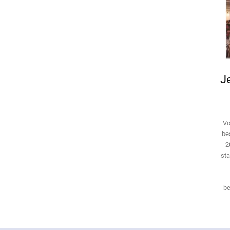
Je
Vo
be
2
sta
be