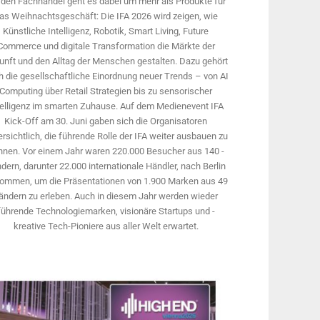
 den Fachhandel geht es dabei um mehr als Produkte für
as Weihnachtsgeschäft: Die IFA 2026 wird ­zeigen, wie
Künstliche Intelligenz, Robotik, Smart Living, Future
Commerce und digitale Trans­formation die Märkte der
unft und den Alltag der Menschen gestalten. Dazu gehört
 die gesellschaftliche Einordnung neuer Trends – von AI
Computing über Retail Strategien bis zu sensorischer
telligenz im smarten Zuhause. Auf dem Medien­event IFA
Kick-Off am 30. Juni gaben sich die Organisatoren
rsichtlich, die führende Rolle der IFA weiter ausbauen zu
nnen. Vor einem Jahr ­waren 220.000 Besucher aus 140 ­
dern, ­darunter 22.000 internationale Händler, nach Berlin
ommen, um die Präsen­tationen von 1.900 Marken aus 49
ändern zu erleben. Auch in diesem Jahr werden wieder
führende Technologiemarken, visionäre Startups und ­
kreative Tech-Pioniere aus aller Welt erwartet.