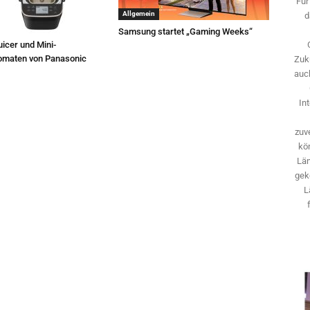
Für
Allgemein
d
Samsung startet „Gaming Weeks“
icer und Mini-
omaten von Panasonic
Zuk
auch
In
zuve
kö
Län
gek
L