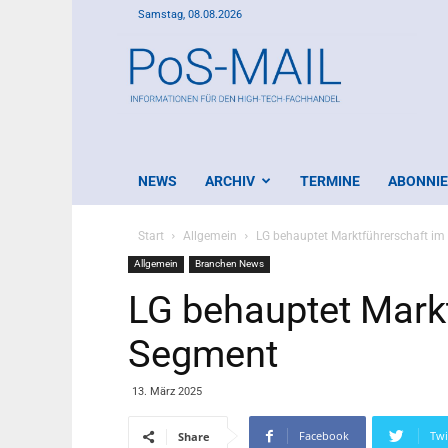
Samstag, 08.08.2026
PoS-
Mail
NEWS
ARCHIV
TERMINE
ABONNI
Start
Allgemein
LG behauptet Marktführerschaft i
Allgemein
Branchen News
LG behauptet Mark
Segment
13. März 2025
Facebook
Twi
Share