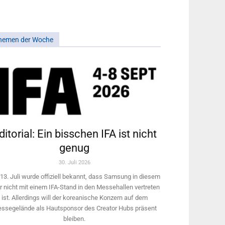
hemen der Woche
ditorial: Ein bisschen IFA ist nicht
genug
30. Juli 2026
13. Juli wurde offiziell bekannt, dass Samsung in diesem
r nicht mit einem IFA-Stand in den Messehallen vertreten
ist. Allerdings will ­der koreanische Konzern auf dem
ssegelände als Hautsponsor des Creator Hubs präsent
bleiben.