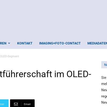
EREN
KONTAKT
IMAGING+FOTO-CONTACT
MEDIADATE
m OLED-Segment
N
tführerschaft im OLED-
Sie
mel
New
reg
New
tter
Email