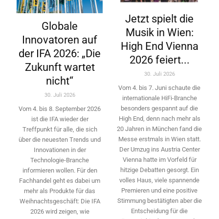
Jetzt spielt die
Globale
Musik in Wien:
Innovatoren auf
High End Vienna
der IFA 2026: „Die
2026 feiert...
Zukunft wartet
30. Juli 2026
nicht“
Vom 4. bis 7. Juni schaute die
30. Juli 2026
internationale HiFi-Branche
besonders gespannt auf die
Vom 4. bis 8. September 2026
High End, denn nach mehr als
ist die IFA wieder der
20 Jahren in München fand die
Treffpunkt für alle, die sich
Messe erstmals in Wien statt.
über die neuesten Trends und
Der Umzug ins Austria Center
Innovationen in der
Vienna hatte im Vorfeld für
Technologie-­Branche
hitzige Debatten gesorgt. Ein
informieren wollen. Für den
volles Haus, viele spannende
Fachhandel geht es dabei um
Premieren und eine positive
mehr als Produkte für das
Stimmung bestätigten aber die
Weihnachtsgeschäft: Die IFA
Entscheidung für die
2026 wird ­zeigen, wie