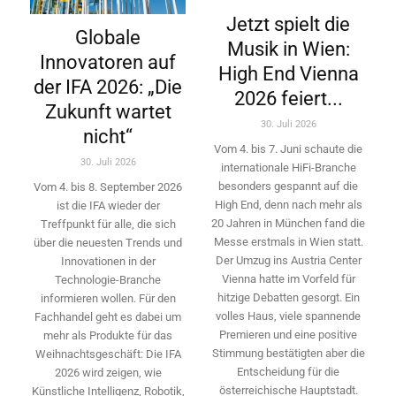
Jetzt spielt die
Globale
Musik in Wien:
Innovatoren auf
High End Vienna
der IFA 2026: „Die
2026 feiert...
Zukunft wartet
30. Juli 2026
nicht“
Vom 4. bis 7. Juni schaute die
30. Juli 2026
internationale HiFi-Branche
besonders gespannt auf die
Vom 4. bis 8. September 2026
High End, denn nach mehr als
ist die IFA wieder der
20 Jahren in München fand die
Treffpunkt für alle, die sich
Messe erstmals in Wien statt.
über die neuesten Trends und
Der Umzug ins Austria Center
Innovationen in der
Vienna hatte im Vorfeld für
Technologie-­Branche
hitzige Debatten gesorgt. Ein
informieren wollen. Für den
volles Haus, viele spannende
Fachhandel geht es dabei um
Premieren und eine positive
mehr als Produkte für das
Stimmung bestätigten aber die
Weihnachtsgeschäft: Die IFA
Entscheidung für die
2026 wird ­zeigen, wie
österreichische Hauptstadt.
Künstliche Intelligenz, Robotik,