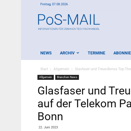
Freitag, 07.08.2026
PoS-
Mail
NEWS
ARCHIV
TERMINE
ABONNI
Start
Allgemein
Glasfaser und Treue-Bonus Top-The
Allgemein
Branchen News
Glasfaser und Tr
auf der Telekom Pa
Bonn
22. Juni 2023