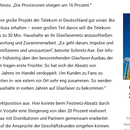
hinzu. „Die Provisionen stiegen um 16 Prozent.”
 große Projekt der Telekom in Deutschland gut voran: Bis
luss erhalten – einen großen Teil davon will die Telekom
s zu 30 Mio. Haushalte an ihr Glasfasernetz anzuschließen.
wortung und Zusammenarbeit. „Es geht darum, Impulse und
tifizieren und umzusetzen“, betonte Schmitz-Axe. Der Info-
 frühzeitig über den bevorstehenden Glasfaser-Ausbau der
 tragen erste Früchte: So hat sich der Absatz von
es Jahres im Handel verdoppelt. Um Kunden zu Fans zu
heiten in- wie extern vor Ort sehr eng zusammen. So werden
aushalte in sieben Jahren auf Glasfaser zu bekommen.“
ktposition aus. Hier konnte beim Festnetz-Absatz durch
Vorjahr eine Steigerung von über 20 Prozent realisiert
as mit Distributoren und Partnern gemeinsam erarbeitet
Tr
Inn
 auf die Ansprüche der Geschäftskunden eingehen können.