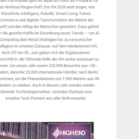
 den Fachhandel geht es dabei um mehr als Produkte für
as Weihnachtsgeschäft: Die IFA 2026 wird ­zeigen, wie
Künstliche Intelligenz, Robotik, Smart Living, Future
Commerce und digitale Trans­formation die Märkte der
unft und den Alltag der Menschen gestalten. Dazu gehört
 die gesellschaftliche Einordnung neuer Trends – von AI
Computing über Retail Strategien bis zu sensorischer
telligenz im smarten Zuhause. Auf dem Medien­event IFA
Kick-Off am 30. Juni gaben sich die Organisatoren
rsichtlich, die führende Rolle der IFA weiter ausbauen zu
nnen. Vor einem Jahr ­waren 220.000 Besucher aus 140 ­
dern, ­darunter 22.000 internationale Händler, nach Berlin
ommen, um die Präsen­tationen von 1.900 Marken aus 49
ändern zu erleben. Auch in diesem Jahr werden wieder
führende Technologiemarken, visionäre Startups und ­
kreative Tech-Pioniere aus aller Welt erwartet.