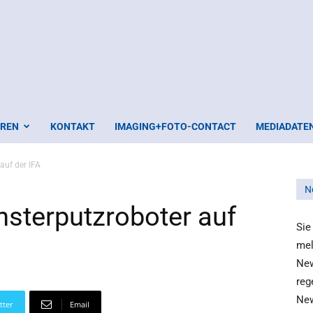
EREN
KONTAKT
IMAGING+FOTO-CONTACT
MEDIADATE
auf der IFA
N
nsterputzroboter auf
Sie
mel
New
reg
New
tter
Email