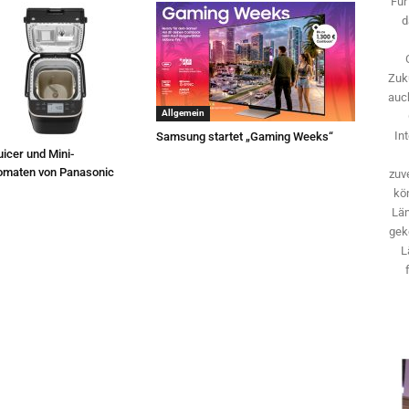
Für
d
Zuk
auch
Allgemein
In
Samsung startet „Gaming Weeks“
icer und Mini-
omaten von Panasonic
zuve
kö
Län
gek
L