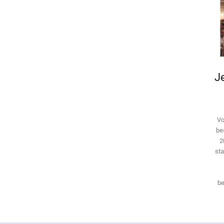
Je
Vo
be
2
sta
be