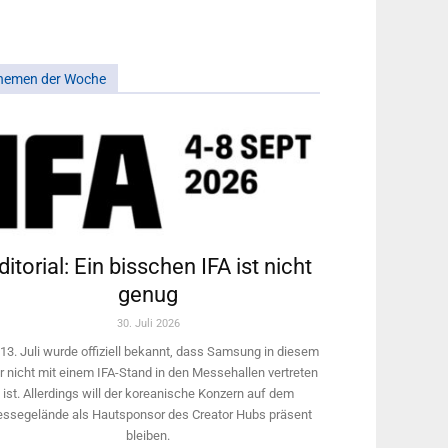
hemen der Woche
ditorial: Ein bisschen IFA ist nicht
genug
30. Juli 2026
13. Juli wurde offiziell bekannt, dass Samsung in diesem
r nicht mit einem IFA-Stand in den Messehallen vertreten
ist. Allerdings will ­der koreanische Konzern auf dem
ssegelände als Hautsponsor des Creator Hubs präsent
bleiben.