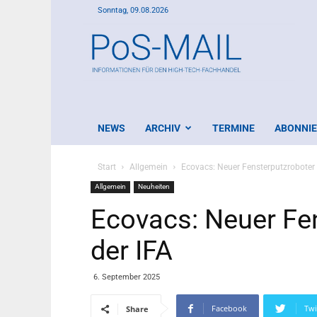
Sonntag, 09.08.2026
PoS-
Mail
NEWS
ARCHIV
TERMINE
ABONNI
Start
Allgemein
Ecovacs: Neuer Fensterputzroboter 
Allgemein
Neuheiten
Ecovacs: Neuer Fe
der IFA
6. September 2025
Facebook
Twi
Share