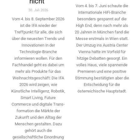
nicht“
Vom 4. bis 7. Juni schaute die
30. Juli 2026
internationale HiFi-Branche
besonders gespannt auf die
Vom 4. bis 8. September 2026
High End, denn nach mehr als
ist die IFA wieder der
20 Jahren in München fand die
Treffpunkt für alle, die sich
Messe erstmals in Wien statt.
über die neuesten Trends und
Der Umzug ins Austria Center
Innovationen in der
Vienna hatte im Vorfeld für
Technologie-­Branche
hitzige Debatten gesorgt. Ein
informieren wollen. Für den
volles Haus, viele spannende
Fachhandel geht es dabei um
Premieren und eine positive
mehr als Produkte für das
Stimmung bestätigten aber die
Weihnachtsgeschäft: Die IFA
Entscheidung für die
2026 wird ­zeigen, wie
österreichische Hauptstadt.
Künstliche Intelligenz, Robotik,
Smart Living, Future
Commerce und digitale Trans­
formation die Märkte der
Zukunft und den Alltag der
Menschen gestalten. Dazu
gehört auch die
gesellschaftliche Einordnung