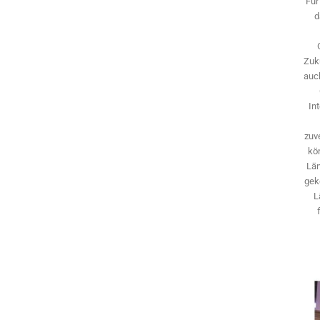
Für
d
Zuk
auch
In
zuve
kö
Län
gek
L