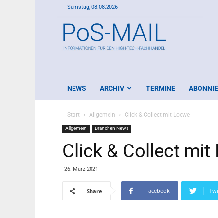
Samstag, 08.08.2026
PoS-
Mail
NEWS
ARCHIV
TERMINE
ABONNI
Start
Allgemein
Click & Collect mit Loewe
Allgemein
Branchen News
Click & Collect mi
26. März 2021
Facebook
Twi
Share