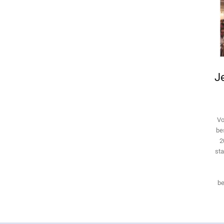
Je
Vo
be
2
sta
be