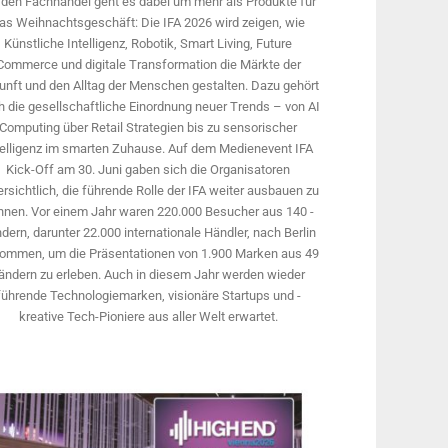
 den Fachhandel geht es dabei um mehr als Produkte für
as Weihnachtsgeschäft: Die IFA 2026 wird ­zeigen, wie
Künstliche Intelligenz, Robotik, Smart Living, Future
Commerce und digitale Trans­formation die Märkte der
unft und den Alltag der Menschen gestalten. Dazu gehört
 die gesellschaftliche Einordnung neuer Trends – von AI
Computing über Retail Strategien bis zu sensorischer
telligenz im smarten Zuhause. Auf dem Medien­event IFA
Kick-Off am 30. Juni gaben sich die Organisatoren
rsichtlich, die führende Rolle der IFA weiter ausbauen zu
nnen. Vor einem Jahr ­waren 220.000 Besucher aus 140 ­
dern, ­darunter 22.000 internationale Händler, nach Berlin
ommen, um die Präsen­tationen von 1.900 Marken aus 49
ändern zu erleben. Auch in diesem Jahr werden wieder
führende Technologiemarken, visionäre Startups und ­
kreative Tech-Pioniere aus aller Welt erwartet.