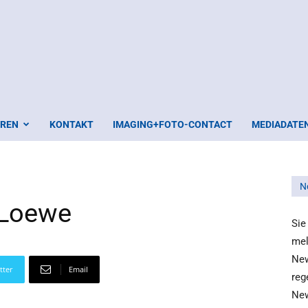
EREN
KONTAKT
IMAGING+FOTO-CONTACT
MEDIADATE
N
t Loewe
Sie
mel
New
tter
Email
reg
New