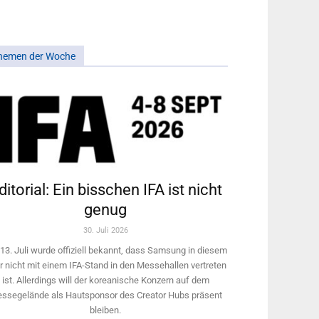
hemen der Woche
ditorial: Ein bisschen IFA ist nicht
genug
30. Juli 2026
13. Juli wurde offiziell bekannt, dass Samsung in diesem
r nicht mit einem IFA-Stand in den Messehallen vertreten
ist. Allerdings will ­der koreanische Konzern auf dem
ssegelände als Hautsponsor des Creator Hubs präsent
bleiben.