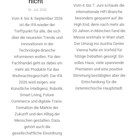
nicht“
Vom 4. bis 7. Juni schaute die
30. Juli 2026
internationale HiFi-Branche
besonders gespannt auf die
Vom 4. bis 8. September 2026
High End, denn nach mehr als
ist die IFA wieder der
20 Jahren in München fand die
Treffpunkt für alle, die sich
Messe erstmals in Wien statt.
über die neuesten Trends und
Der Umzug ins Austria Center
Innovationen in der
Vienna hatte im Vorfeld für
Technologie-­Branche
hitzige Debatten gesorgt. Ein
informieren wollen. Für den
volles Haus, viele spannende
Fachhandel geht es dabei um
Premieren und eine positive
mehr als Produkte für das
Stimmung bestätigten aber die
Weihnachtsgeschäft: Die IFA
Entscheidung für die
2026 wird ­zeigen, wie
österreichische Hauptstadt.
Künstliche Intelligenz, Robotik,
Smart Living, Future
Commerce und digitale Trans­
formation die Märkte der
Zukunft und den Alltag der
Menschen gestalten. Dazu
gehört auch die
gesellschaftliche Einordnung