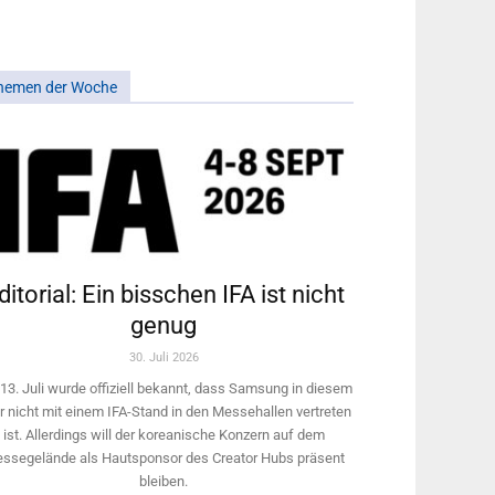
hemen der Woche
ditorial: Ein bisschen IFA ist nicht
genug
30. Juli 2026
13. Juli wurde offiziell bekannt, dass Samsung in diesem
r nicht mit einem IFA-Stand in den Messehallen vertreten
ist. Allerdings will ­der koreanische Konzern auf dem
ssegelände als Hautsponsor des Creator Hubs präsent
bleiben.