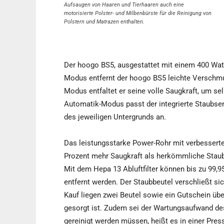
Aufsaugen von Haaren und Tierhaaren auch eine
motorisierte Polster- und Milbenbürste für die Reinigung von
Polstern und Matrazen enthalten.
Der hoogo BS5, ausgestattet mit einem 400 Watt 
Modus entfernt der hoogo BS5 leichte Verschmu
Modus entfaltet er seine volle Saugkraft, um s
Automatik-Modus passt der integrierte Staubse
des jeweiligen Untergrunds an.
Das leistungsstarke Power-Rohr mit verbesserte
Prozent mehr Saugkraft als herkömmliche Stau
Mit dem Hepa 13 Abluftfilter können bis zu 99,95
entfernt werden. Der Staubbeutel verschließt s
Kauf liegen zwei Beutel sowie ein Gutschein über
gesorgt ist. Zudem sei der Wartungsaufwand des 
gereinigt werden müssen, heißt es in einer Pres