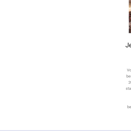
Je
Vo
be
2
sta
be