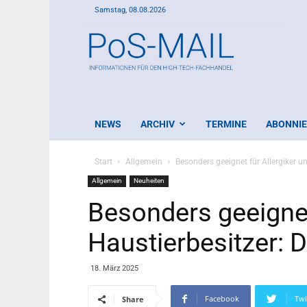
Samstag, 08.08.2026
PoS-
Mail
NEWS
ARCHIV
TERMINE
ABONNI
Start
Allgemein
Besonders geeignet für Allergiker 
Allgemein
Neuheiten
Besonders geeignet
Haustierbesitzer: 
18. März 2025
Facebook
Twi
Share