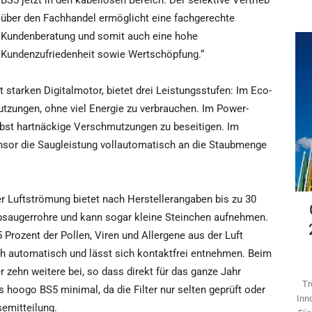
BS5 jetzt in den kabellosen Bereich. Der selektive Vertrieb
über den Fachhandel ermöglicht eine fachgerechte
Kundenberatung und somit auch eine hohe
Kundenzufriedenheit sowie Wertschöpfung.“
starken Digitalmotor, bietet drei Leistungsstufen: Im Eco-
tzungen, ohne viel Energie zu verbrauchen. Im Power-
elbst hartnäckige Verschmutzungen zu beseitigen. Im
nsor die Saugleistung vollautomatisch an die Staubmenge
r Luftströmung bietet nach Herstellerangaben bis zu 30
bsaugerrohre und kann sogar kleine Steinchen aufnehmen.
 Prozent der Pollen, Viren und Allergene aus der Luft
ich automatisch und lässt sich kontaktfrei entnehmen. Beim
 zehn weitere bei, so dass direkt für das ganze Jahr
Tr
hoogo BS5 minimal, da die Filter nur selten geprüft oder
Inn
semitteilung.