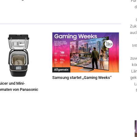
Für
d
Zuk
auch
In
zuve
kö
Allgemein
Län
Samsung startet „Gaming Weeks“
gek
icer und Mini-
L
omaten von Panasonic