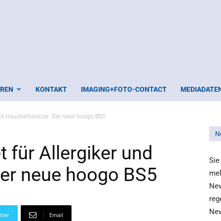
EREN
KONTAKT
IMAGING+FOTO-CONTACT
MEDIADATE
und Haustierbesitzer: Der neue hoogo BS5
N
 für Allergiker und
Sie
Der neue hoogo BS5
mel
New
reg
New
tter
Email