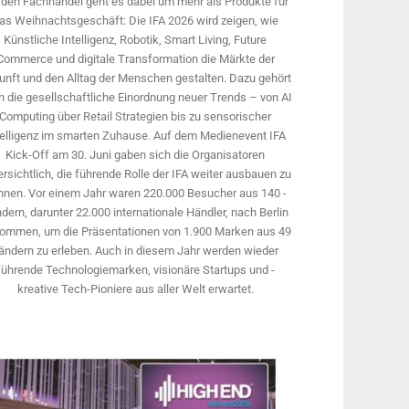
 den Fachhandel geht es dabei um mehr als Produkte für
as Weihnachtsgeschäft: Die IFA 2026 wird ­zeigen, wie
Künstliche Intelligenz, Robotik, Smart Living, Future
Commerce und digitale Trans­formation die Märkte der
unft und den Alltag der Menschen gestalten. Dazu gehört
 die gesellschaftliche Einordnung neuer Trends – von AI
Computing über Retail Strategien bis zu sensorischer
telligenz im smarten Zuhause. Auf dem Medien­event IFA
Kick-Off am 30. Juni gaben sich die Organisatoren
rsichtlich, die führende Rolle der IFA weiter ausbauen zu
nnen. Vor einem Jahr ­waren 220.000 Besucher aus 140 ­
dern, ­darunter 22.000 internationale Händler, nach Berlin
ommen, um die Präsen­tationen von 1.900 Marken aus 49
ändern zu erleben. Auch in diesem Jahr werden wieder
führende Technologiemarken, visionäre Startups und ­
kreative Tech-Pioniere aus aller Welt erwartet.