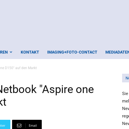
EREN
KONTAKT
IMAGING+FOTO-CONTACT
MEDIADATE
one D150" auf den Markt
N
Netbook "Aspire one
Sie
kt
mel
New
reg
New
tter
Email