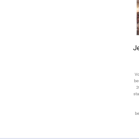
Je
Vo
be
2
sta
be