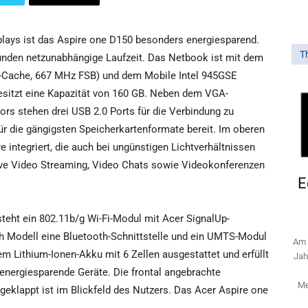
plays ist das Aspire one D150 besonders energiesparend.
T
tunden netzunabhängige Laufzeit. Das Netbook ist mit dem
2-Cache, 667 MHz FSB) und dem Mobile Intel 945GSE
besitzt eine Kapazität von 160 GB. Neben dem VGA-
s stehen drei USB 2.0 Ports für die Verbindung zu
für die gängigsten Speicherkartenformate bereit. Im oberen
 integriert, die auch bei ungünstigen Lichtverhältnissen
Live Video Streaming, Video Chats sowie Videokonferenzen
E
teht ein 802.11b/g Wi-Fi-Modul mit Acer SignalUp-
ch Modell eine Bluetooth-Schnittstelle und ein UMTS-Modul
Am 
em Lithium-Ionen-Akku mit 6 Zellen ausgestattet und erfüllt
Jah
 energiesparende Geräte. Die frontal angebrachte
Me
geklappt ist im Blickfeld des Nutzers. Das Acer Aspire one