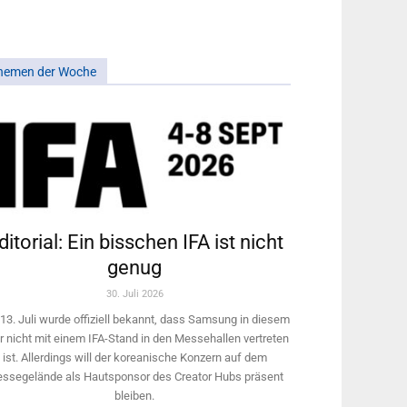
hemen der Woche
ditorial: Ein bisschen IFA ist nicht
genug
30. Juli 2026
13. Juli wurde offiziell bekannt, dass Samsung in diesem
r nicht mit einem IFA-Stand in den Messehallen vertreten
ist. Allerdings will ­der koreanische Konzern auf dem
ssegelände als Hautsponsor des Creator Hubs präsent
bleiben.