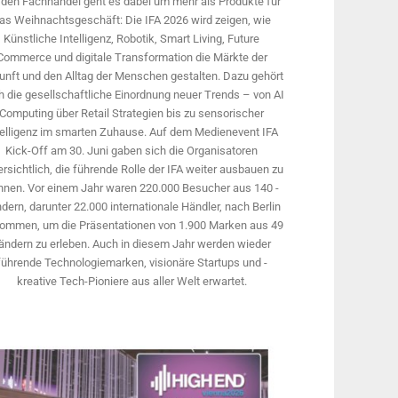
 den Fachhandel geht es dabei um mehr als Produkte für
as Weihnachtsgeschäft: Die IFA 2026 wird ­zeigen, wie
Künstliche Intelligenz, Robotik, Smart Living, Future
Commerce und digitale Trans­formation die Märkte der
unft und den Alltag der Menschen gestalten. Dazu gehört
 die gesellschaftliche Einordnung neuer Trends – von AI
Computing über Retail Strategien bis zu sensorischer
telligenz im smarten Zuhause. Auf dem Medien­event IFA
Kick-Off am 30. Juni gaben sich die Organisatoren
rsichtlich, die führende Rolle der IFA weiter ausbauen zu
nnen. Vor einem Jahr ­waren 220.000 Besucher aus 140 ­
dern, ­darunter 22.000 internationale Händler, nach Berlin
ommen, um die Präsen­tationen von 1.900 Marken aus 49
ändern zu erleben. Auch in diesem Jahr werden wieder
führende Technologiemarken, visionäre Startups und ­
kreative Tech-Pioniere aus aller Welt erwartet.