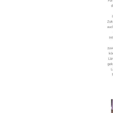
Für
d
Zuk
auch
In
zuve
kö
Län
gek
L