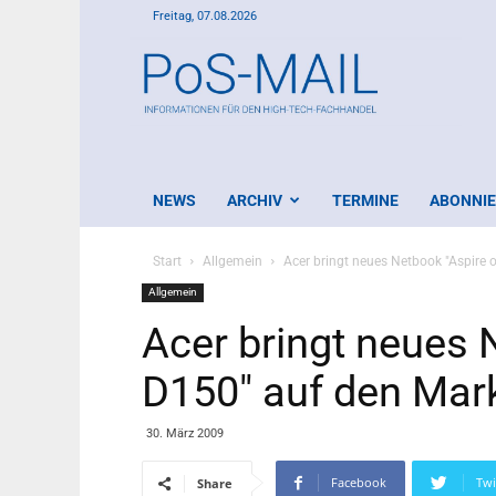
Freitag, 07.08.2026
PoS-
Mail
NEWS
ARCHIV
TERMINE
ABONNI
Start
Allgemein
Acer bringt neues Netbook "Aspire 
Allgemein
Acer bringt neues 
D150" auf den Mar
30. März 2009
Facebook
Twi
Share