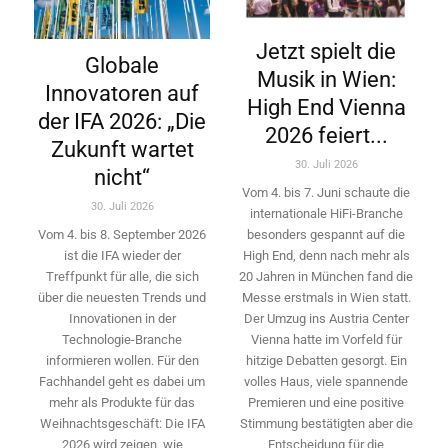
Jetzt spielt die
Globale
Musik in Wien:
Innovatoren auf
High End Vienna
der IFA 2026: „Die
2026 feiert...
Zukunft wartet
30. Juli 2026
nicht“
Vom 4. bis 7. Juni schaute die
30. Juli 2026
internationale HiFi-Branche
besonders gespannt auf die
Vom 4. bis 8. September 2026
High End, denn nach mehr als
ist die IFA wieder der
20 Jahren in München fand die
Treffpunkt für alle, die sich
Messe erstmals in Wien statt.
über die neuesten Trends und
Der Umzug ins Austria Center
Innovationen in der
Vienna hatte im Vorfeld für
Technologie-­Branche
hitzige Debatten gesorgt. Ein
informieren wollen. Für den
volles Haus, viele spannende
Fachhandel geht es dabei um
Premieren und eine positive
mehr als Produkte für das
Stimmung bestätigten aber die
Weihnachtsgeschäft: Die IFA
Entscheidung für die
2026 wird ­zeigen, wie