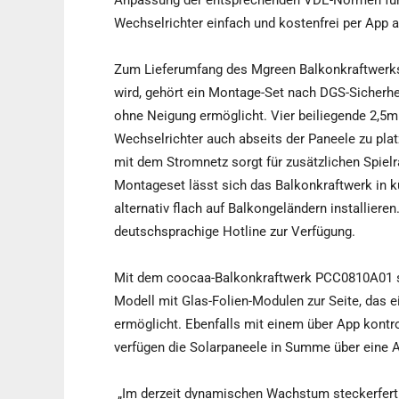
Anpassung der entsprechenden VDE-Normen für s
Wechselrichter einfach und kostenfrei per App a
Zum Lieferumfang des Mgreen Balkonkraftwerks, 
wird, gehört ein Montage-Set nach DGS-Sicherhe
ohne Neigung ermöglicht. Vier beiliegende 2,5
Wechselrichter auch abseits der Paneele zu pla
mit dem Stromnetz sorgt für zusätzlichen Spiel
Montageset lässt sich das Balkonkraftwerk in k
alternativ flach auf Balkongeländern installiere
deutschsprachige Hotline zur Verfügung.
Mit dem coocaa-Balkonkraftwerk PCC0810A01 
Modell mit Glas-Folien-Modulen zur Seite, das e
ermöglicht. Ebenfalls mit einem über App kontr
verfügen die Solarpaneele in Summe über eine 
„Im derzeit dynamischen Wachstum steckerferti