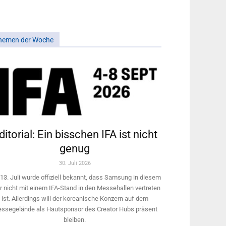
hemen der Woche
ditorial: Ein bisschen IFA ist nicht
genug
30. Juli 2026
13. Juli wurde offiziell bekannt, dass Samsung in diesem
r nicht mit einem IFA-Stand in den Messehallen vertreten
ist. Allerdings will ­der koreanische Konzern auf dem
ssegelände als Hautsponsor des Creator Hubs präsent
bleiben.