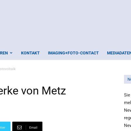
EREN
KONTAKT
IMAGING+FOTO-CONTACT
MEDIADATE
otovoltaik
N
erke von Metz
Sie
mel
New
reg
New
tter
Email