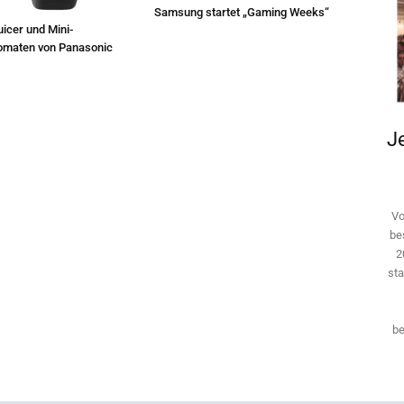
Samsung startet „Gaming Weeks“
icer und Mini-
omaten von Panasonic
Je
Vo
be
2
sta
be