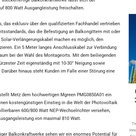
teckerfertige Balkonkraftwerke lässt sich der
uf 800 Watt Ausgangleistung freischalten.
das exklusiv über den qualifizierten Fachhandel vertrieben
itsstandards, das die Befestigung an Balkongittern mit oder
m Solar-Verlängerungskabel machen es möglich, den
tzieren. Ein 5 Meter langes Anschlusskabel zur Verbindung
raum bei der Wahl des Montageorts. Mit dem beiliegenden
ürzester Zeit eigenständig mit 10-30° Neigung sowie
n. Darüber hinaus steht Kunden im Falle einer Störung eine
stellt Metz dem hochwertigen Mgreen PMG0850A01 ein
inen kostengünstigen Einstieg in die Welt der Photovoltaik
ollierbaren 600/800 Watt NEP-Wechselrichter versehen,
Ausgangsleistung von maximal 810 Watt.
Tr
Inn
ger Balkonkraftwerke sehen wir ein enormes Potential für