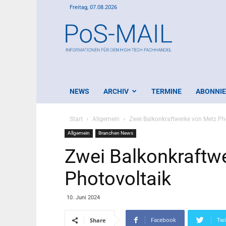
Freitag, 07.08.2026
PoS-
Mail
NEWS
ARCHIV
TERMINE
ABONNI
Start
Allgemein
Zwei Balkonkraftwerke von Metz Ph
Allgemein
Branchen News
Zwei Balkonkraftw
Photovoltaik
10. Juni 2024
Facebook
Twi
Share