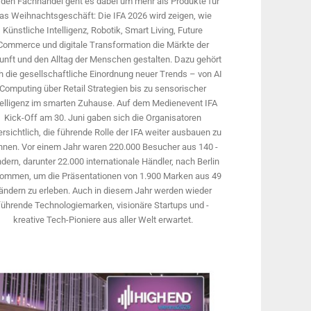
 den Fachhandel geht es dabei um mehr als Produkte für
as Weihnachtsgeschäft: Die IFA 2026 wird ­zeigen, wie
Künstliche Intelligenz, Robotik, Smart Living, Future
Commerce und digitale Trans­formation die Märkte der
unft und den Alltag der Menschen gestalten. Dazu gehört
 die gesellschaftliche Einordnung neuer Trends – von AI
Computing über Retail Strategien bis zu sensorischer
telligenz im smarten Zuhause. Auf dem Medien­event IFA
Kick-Off am 30. Juni gaben sich die Organisatoren
rsichtlich, die führende Rolle der IFA weiter ausbauen zu
nnen. Vor einem Jahr ­waren 220.000 Besucher aus 140 ­
dern, ­darunter 22.000 internationale Händler, nach Berlin
ommen, um die Präsen­tationen von 1.900 Marken aus 49
ändern zu erleben. Auch in diesem Jahr werden wieder
führende Technologiemarken, visionäre Startups und ­
kreative Tech-Pioniere aus aller Welt erwartet.