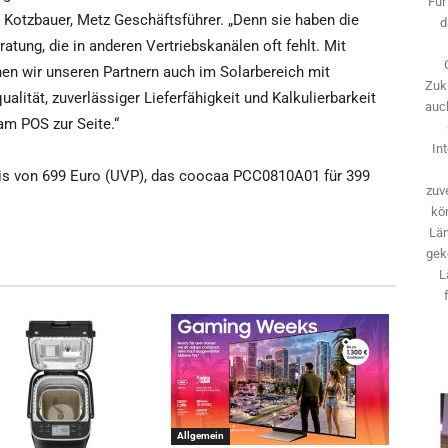
Für
t Kotzbauer, Metz Geschäftsführer. „Denn sie haben die
d
tung, die in anderen Vertriebskanälen oft fehlt. Mit
n wir unseren Partnern auch im Solarbereich mit
Zuk
lität, zuverlässiger Lieferfähigkeit und Kalkulierbarkeit
auch
am POS zur Seite.“
In
s von 699 Euro (UVP), das coocaa PCC0810A01 für 399
zuve
kö
Län
gek
L
Allgemein