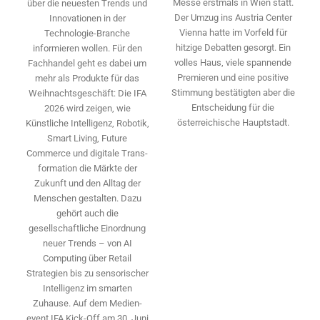
Messe erstmals in Wien statt.
über die neuesten Trends und
Der Umzug ins Austria Center
Innovationen in der
Vienna hatte im Vorfeld für
Technologie-­Branche
hitzige Debatten gesorgt. Ein
informieren wollen. Für den
volles Haus, viele spannende
Fachhandel geht es dabei um
Premieren und eine positive
mehr als Produkte für das
Stimmung bestätigten aber die
Weihnachtsgeschäft: Die IFA
Entscheidung für die
2026 wird ­zeigen, wie
österreichische Hauptstadt.
Künstliche Intelligenz, Robotik,
Smart Living, Future
Commerce und digitale Trans­
formation die Märkte der
Zukunft und den Alltag der
Menschen gestalten. Dazu
gehört auch die
gesellschaftliche Einordnung
neuer Trends – von AI
Computing über Retail
Strategien bis zu sensorischer
Intelligenz im smarten
Zuhause. Auf dem Medien­
event IFA Kick-Off am 30. Juni