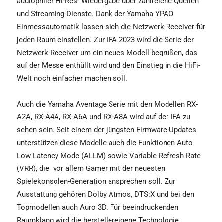
audiophiler Hi-Res- Wiedergabe über zahlreiche Quellen
und Streaming-Dienste. Dank der Yamaha YPAO
Einmessautomatik lassen sich die Netzwerk-Receiver für
jeden Raum einstellen. Zur IFA 2023 wird die Serie der
Netzwerk-Receiver um ein neues Modell begrüßen, das
auf der Messe enthüllt wird und den Einstieg in die HiFi-
Welt noch einfacher machen soll.
Auch die Yamaha Aventage Serie mit den Modellen RX-
A2A, RX-A4A, RX-A6A und RX-A8A wird auf der IFA zu
sehen sein. Seit einem der jüngsten Firmware-Updates
unterstützen diese Modelle auch die Funktionen Auto
Low Latency Mode (ALLM) sowie Variable Refresh Rate
(VRR), die
vor allem Gamer mit der neuesten
Spielekonsolen-Generation ansprechen soll. Zur
Ausstattung gehören Dolby Atmos, DTS:X und bei den
Topmodellen auch Auro 3D. Für beeindruckenden
Raumklang wird die herstellereigene Technologie