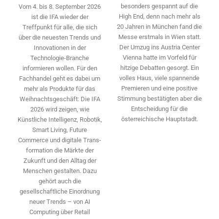
besonders gespannt auf die
Vom 4. bis 8. September 2026
High End, denn nach mehr als
ist die IFA wieder der
20 Jahren in München fand die
Treffpunkt für alle, die sich
Messe erstmals in Wien statt.
über die neuesten Trends und
Der Umzug ins Austria Center
Innovationen in der
Vienna hatte im Vorfeld für
Technologie-­Branche
hitzige Debatten gesorgt. Ein
informieren wollen. Für den
volles Haus, viele spannende
Fachhandel geht es dabei um
Premieren und eine positive
mehr als Produkte für das
Stimmung bestätigten aber die
Weihnachtsgeschäft: Die IFA
Entscheidung für die
2026 wird ­zeigen, wie
österreichische Hauptstadt.
Künstliche Intelligenz, Robotik,
Smart Living, Future
Commerce und digitale Trans­
formation die Märkte der
Zukunft und den Alltag der
Menschen gestalten. Dazu
gehört auch die
gesellschaftliche Einordnung
neuer Trends – von AI
Computing über Retail