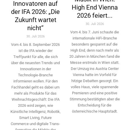
Innovatoren auf
High End Vienna
der IFA 2026: „Die
2026 feiert...
Zukunft wartet
30. Juli 2026
nicht“
Vom 4. bis 7. Juni schaute die
30. Juli 2026
internationale HiFi-Branche
besonders gespannt auf die
Vom 4. bis 8. September 2026
High End, denn nach mehr als
ist die IFA wieder der
20 Jahren in München fand die
Treffpunkt für alle, die sich
Messe erstmals in Wien statt.
über die neuesten Trends und
Der Umzug ins Austria Center
Innovationen in der
Vienna hatte im Vorfeld für
Technologie-­Branche
hitzige Debatten gesorgt. Ein
informieren wollen. Für den
volles Haus, viele spannende
Fachhandel geht es dabei um
Premieren und eine positive
mehr als Produkte für das
Stimmung bestätigten aber die
Weihnachtsgeschäft: Die IFA
Entscheidung für die
2026 wird ­zeigen, wie
österreichische Hauptstadt.
Künstliche Intelligenz, Robotik,
Smart Living, Future
Commerce und digitale Trans­
formation die Märkte der