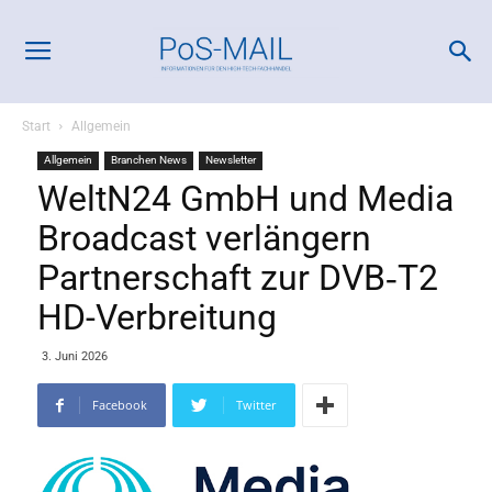
Start
Allgemein
Allgemein
Branchen News
Newsletter
WeltN24 GmbH und Media
Broadcast verlängern
Partnerschaft zur DVB‑T2
HD-Verbreitung
3. Juni 2026
Facebook
Twitter