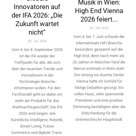
Musik in Wien:
Innovatoren auf
High End Vienna
der IFA 2026: „Die
2026 feiert...
Zukunft wartet
30. Juli 2026
nicht“
Vom 4. bis 7. Juni schaute die
30. Juli 2026
internationale HiFi-Branche
besonders gespannt auf die
Vom 4. bis 8. September 2026
High End, denn nach mehr als
ist die IFA wieder der
20 Jahren in München fand die
Treffpunkt für alle, die sich
Messe erstmals in Wien statt.
über die neuesten Trends und
Der Umzug ins Austria Center
Innovationen in der
Vienna hatte im Vorfeld für
Technologie-­Branche
hitzige Debatten gesorgt. Ein
informieren wollen. Für den
volles Haus, viele spannende
Fachhandel geht es dabei um
Premieren und eine positive
mehr als Produkte für das
Stimmung bestätigten aber die
Weihnachtsgeschäft: Die IFA
Entscheidung für die
2026 wird ­zeigen, wie
österreichische Hauptstadt.
Künstliche Intelligenz, Robotik,
Smart Living, Future
Commerce und digitale Trans­