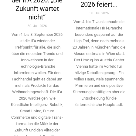
der IFA 2026: „Die
2026 feiert...
Zukunft wartet
30. Juli 2026
nicht“
Vom 4. bis 7. Juni schaute die
30. Juli 2026
internationale HiFi-Branche
besonders gespannt auf die
Vom 4. bis 8. September 2026
High End, denn nach mehr als
ist die IFA wieder der
20 Jahren in München fand die
Treffpunkt für alle, die sich
Messe erstmals in Wien statt.
über die neuesten Trends und
Der Umzug ins Austria Center
Innovationen in der
Vienna hatte im Vorfeld für
Technologie-­Branche
hitzige Debatten gesorgt. Ein
informieren wollen. Für den
volles Haus, viele spannende
Fachhandel geht es dabei um
Premieren und eine positive
mehr als Produkte für das
Stimmung bestätigten aber die
Weihnachtsgeschäft: Die IFA
Entscheidung für die
2026 wird ­zeigen, wie
österreichische Hauptstadt.
Künstliche Intelligenz, Robotik,
Smart Living, Future
Commerce und digitale Trans­
formation die Märkte der
Zukunft und den Alltag der