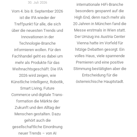
30. Juli 2026
internationale HiFi-Branche
besonders gespannt auf die
Vom 4. bis 8. September 2026
High End, denn nach mehr als
ist die IFA wieder der
20 Jahren in München fand die
Treffpunkt für alle, die sich
Messe erstmals in Wien statt.
über die neuesten Trends und
Der Umzug ins Austria Center
Innovationen in der
Vienna hatte im Vorfeld für
Technologie-­Branche
hitzige Debatten gesorgt. Ein
informieren wollen. Für den
volles Haus, viele spannende
Fachhandel geht es dabei um
Premieren und eine positive
mehr als Produkte für das
Stimmung bestätigten aber die
Weihnachtsgeschäft: Die IFA
Entscheidung für die
2026 wird ­zeigen, wie
österreichische Hauptstadt.
Künstliche Intelligenz, Robotik,
Smart Living, Future
Commerce und digitale Trans­
formation die Märkte der
Zukunft und den Alltag der
Menschen gestalten. Dazu
gehört auch die
gesellschaftliche Einordnung
neuer Trends – von AI