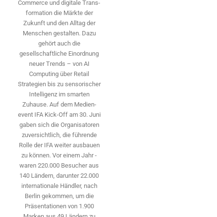
Commerce und digitale Trans­
formation die Märkte der
Zukunft und den Alltag der
Menschen gestalten. Dazu
gehört auch die
gesellschaftliche Einordnung
neuer Trends – von AI
Computing über Retail
Strategien bis zu sensorischer
Intelligenz im smarten
Zuhause. Auf dem Medien­
event IFA Kick-Off am 30. Juni
gaben sich die Organisatoren
zuversichtlich, die führende
Rolle der IFA weiter ausbauen
zu können. Vor einem Jahr ­
waren 220.000 Besucher aus
140 ­Ländern, ­darunter 22.000
internationale Händler, nach
Berlin gekommen, um die
Präsen­tationen von 1.900
Marken aus 49 Ländern zu