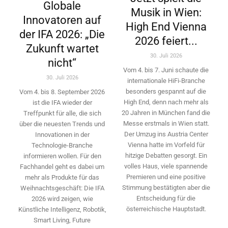
Globale
Musik in Wien:
Innovatoren auf
High End Vienna
der IFA 2026: „Die
2026 feiert...
Zukunft wartet
30. Juli 2026
nicht“
Vom 4. bis 7. Juni schaute die
30. Juli 2026
internationale HiFi-Branche
besonders gespannt auf die
Vom 4. bis 8. September 2026
High End, denn nach mehr als
ist die IFA wieder der
20 Jahren in München fand die
Treffpunkt für alle, die sich
Messe erstmals in Wien statt.
über die neuesten Trends und
Der Umzug ins Austria Center
Innovationen in der
Vienna hatte im Vorfeld für
Technologie-­Branche
hitzige Debatten gesorgt. Ein
informieren wollen. Für den
volles Haus, viele spannende
Fachhandel geht es dabei um
Premieren und eine positive
mehr als Produkte für das
Stimmung bestätigten aber die
Weihnachtsgeschäft: Die IFA
Entscheidung für die
2026 wird ­zeigen, wie
österreichische Hauptstadt.
Künstliche Intelligenz, Robotik,
Smart Living, Future