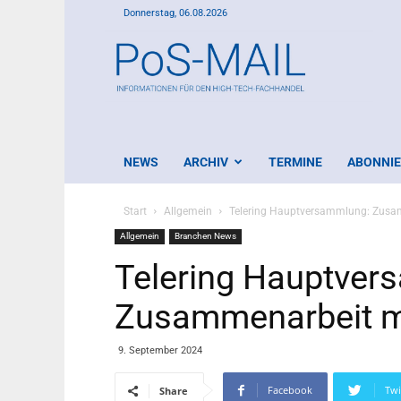
Donnerstag, 06.08.2026
PoS-
Mail
NEWS
ARCHIV
TERMINE
ABONNI
Start
Allgemein
Telering Hauptversammlung: Zusam
Allgemein
Branchen News
Telering Hauptver
Zusammenarbeit mi
9. September 2024
Facebook
Twi
Share