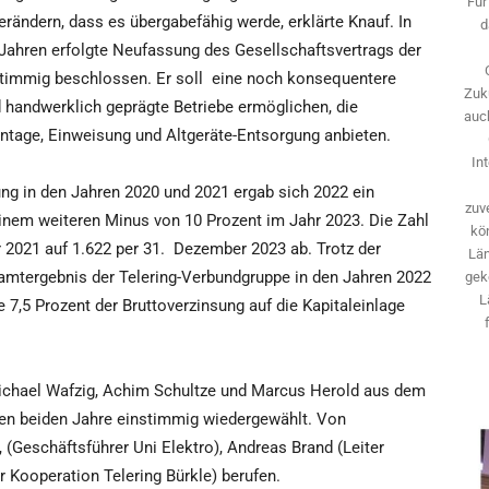
Für
rändern, dass es übergabefähig werde, erklärte Knauf. In
d
ahren erfolgte Neufassung des Gesellschaftsvertrags der
timmig beschlossen. Er soll
eine noch konsequentere
Zuk
d handwerklich geprägte Betriebe ermöglichen, die
auch
ntage, Einweisung und Altgeräte-Entsorgung anbieten.
In
ng in den Jahren 2020 und 2021 ergab sich 2022 ein
zuve
inem weiteren Minus von 10 Prozent im Jahr 2023. Die Zahl
kö
 2021 auf 1.622 per 31.
Dezember 2023 ab. Trotz der
Län
mtergebnis der Telering-Verbundgruppe in den Jahren 2022
gek
L
 7,5 Prozent der Bruttoverzinsung auf die Kapitaleinlage
 Michael Wafzig, Achim Schultze und Marcus Herold aus dem
en beiden Jahre einstimmig wiedergewählt. Von
(Geschäftsführer Uni Elektro), Andreas Brand (Leiter
 Kooperation Telering Bürkle) berufen.