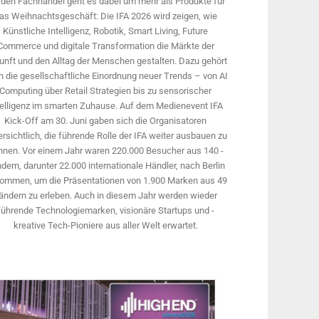
 den Fachhandel geht es dabei um mehr als Produkte für
as Weihnachtsgeschäft: Die IFA 2026 wird ­zeigen, wie
Künstliche Intelligenz, Robotik, Smart Living, Future
Commerce und digitale Trans­formation die Märkte der
unft und den Alltag der Menschen gestalten. Dazu gehört
 die gesellschaftliche Einordnung neuer Trends – von AI
Computing über Retail Strategien bis zu sensorischer
telligenz im smarten Zuhause. Auf dem Medien­event IFA
Kick-Off am 30. Juni gaben sich die Organisatoren
rsichtlich, die führende Rolle der IFA weiter ausbauen zu
nnen. Vor einem Jahr ­waren 220.000 Besucher aus 140 ­
dern, ­darunter 22.000 internationale Händler, nach Berlin
ommen, um die Präsen­tationen von 1.900 Marken aus 49
ändern zu erleben. Auch in diesem Jahr werden wieder
führende Technologiemarken, visionäre Startups und ­
kreative Tech-Pioniere aus aller Welt erwartet.