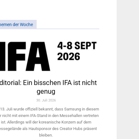
hemen der Woche
ditorial: Ein bisschen IFA ist nicht
genug
30. Juli 2026
13. Juli wurde offiziell bekannt, dass Samsung in diesem
r nicht mit einem IFA-Stand in den Messehallen vertreten
ist. Allerdings will ­der koreanische Konzern auf dem
ssegelände als Hautsponsor des Creator Hubs präsent
bleiben.