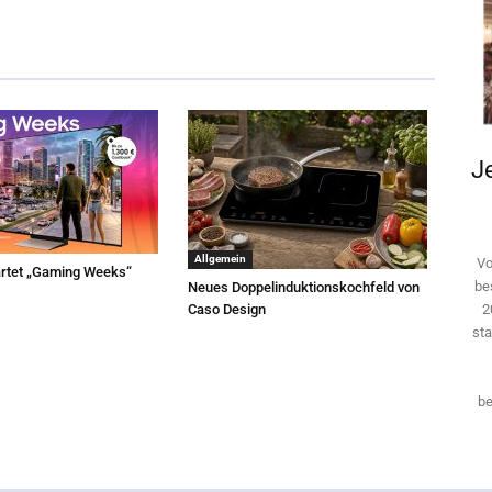
Je
Allgemein
Vo
rtet „Gaming Weeks“
be
Neues Doppelinduktionskochfeld von
2
Caso Design
sta
be