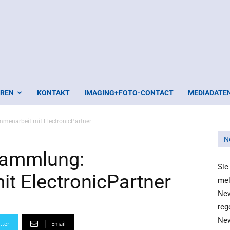
EREN
KONTAKT
IMAGING+FOTO-CONTACT
MEDIADATE
menarbeit mit ElectronicPartner
N
sammlung:
Sie
t ElectronicPartner
mel
New
reg
New
tter
Email