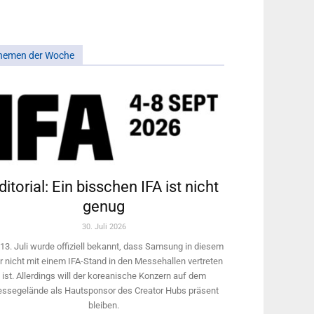
hemen der Woche
ditorial: Ein bisschen IFA ist nicht
genug
30. Juli 2026
13. Juli wurde offiziell bekannt, dass Samsung in diesem
r nicht mit einem IFA-Stand in den Messehallen vertreten
ist. Allerdings will ­der koreanische Konzern auf dem
ssegelände als Hautsponsor des Creator Hubs präsent
bleiben.