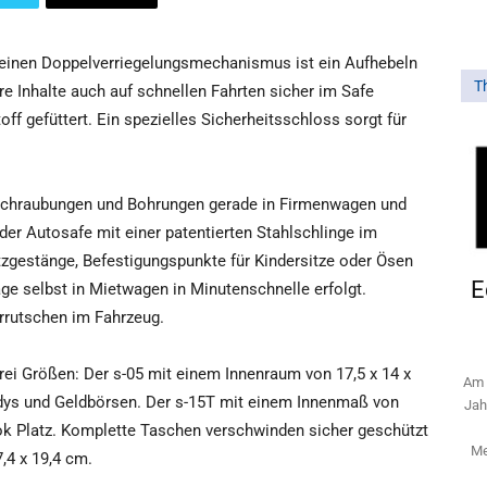
ch einen Doppelverriegelungsmechanismus ist ein Aufhebeln
T
e Inhalte auch auf schnellen Fahrten sicher im Safe
ff gefüttert. Ein spezielles Sicherheitsschloss sorgt für
erschraubungen und Bohrungen gerade in Firmenwagen und
 der Autosafe mit einer patentierten Stahlschlinge im
tzgestänge, Befestigungspunkte für Kindersitze oder Ösen
E
ge selbst in Mietwagen in Minutenschnelle erfolgt.
errutschen im Fahrzeug.
drei Größen: Der s-05 mit einem Innenraum von 17,5 x 14 x
Am 
ndys und Geldbörsen. Der s-15T mit einem Innenmaß von
Jah
ook Platz. Komplette Taschen verschwinden sicher geschützt
Me
,4 x 19,4 cm.