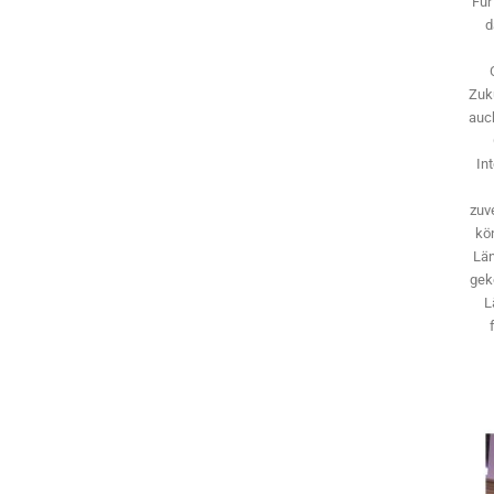
Für
d
Zuk
auch
In
zuve
kö
Län
gek
L