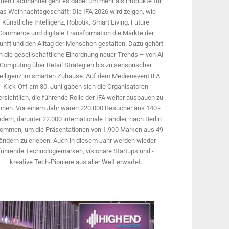
 den Fachhandel geht es dabei um mehr als Produkte für
as Weihnachtsgeschäft: Die IFA 2026 wird ­zeigen, wie
Künstliche Intelligenz, Robotik, Smart Living, Future
Commerce und digitale Trans­formation die Märkte der
unft und den Alltag der Menschen gestalten. Dazu gehört
 die gesellschaftliche Einordnung neuer Trends – von AI
Computing über Retail Strategien bis zu sensorischer
telligenz im smarten Zuhause. Auf dem Medien­event IFA
Kick-Off am 30. Juni gaben sich die Organisatoren
rsichtlich, die führende Rolle der IFA weiter ausbauen zu
nnen. Vor einem Jahr ­waren 220.000 Besucher aus 140 ­
dern, ­darunter 22.000 internationale Händler, nach Berlin
ommen, um die Präsen­tationen von 1.900 Marken aus 49
ändern zu erleben. Auch in diesem Jahr werden wieder
führende Technologiemarken, visionäre Startups und ­
kreative Tech-Pioniere aus aller Welt erwartet.