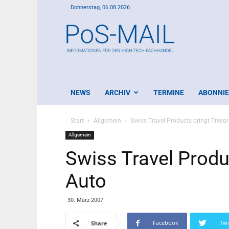
Donnerstag, 06.08.2026
PoS-
Mail
NEWS
ARCHIV
TERMINE
ABONNI
Start
Allgemein
Swiss Travel Products bringt Tresor
Allgemein
Swiss Travel Produc
Auto
30. März 2007
Facebook
Twi
Share