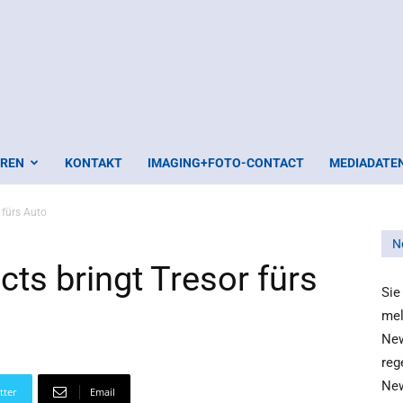
EREN
KONTAKT
IMAGING+FOTO-CONTACT
MEDIADATE
 fürs Auto
N
ts bringt Tresor fürs
Sie
mel
New
reg
New
tter
Email