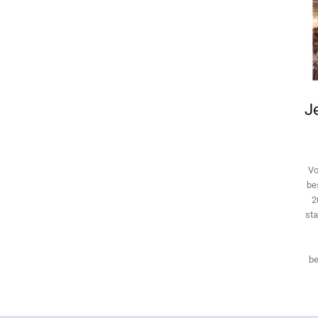
Je
Vo
be
2
sta
be